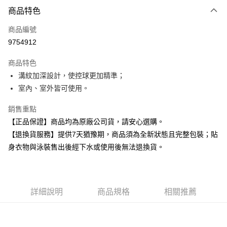
付款方式
商品特色
信用卡一次付款
商品編號
超商取貨付款
9754912
Apple Pay
商品特色
溝紋加深設計，使控球更加精準；
運送方式
室內、室外皆可使用。
全家取貨付款
銷售重點
每筆NT$80，滿NT$599(含以上)免運費
【正品保證】商品均為原廠公司貨，請安心選購。
付款後全家取貨
【退換貨服務】提供7天猶豫期，商品須為全新狀態且完整包裝；貼
每筆NT$80，滿NT$599(含以上)免運費
身衣物與泳裝售出後經下水或使用後無法退換貨。
7-11取貨付款
每筆NT$80，滿NT$599(含以上)免運費
詳細說明
商品規格
相關推薦
付款後7-11取貨
每筆NT$80，滿NT$599(含以上)免運費
宅配