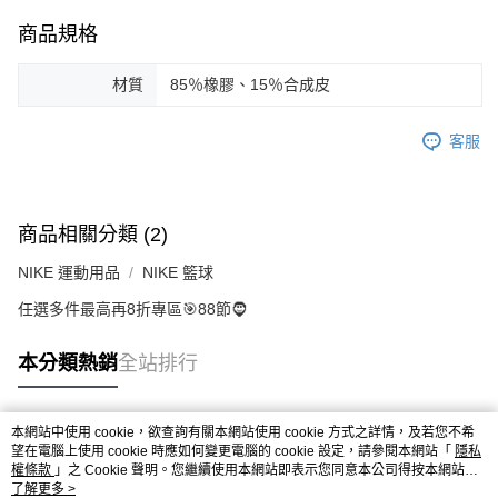
商品規格
材質
85％橡膠、15％合成皮
客服
商品相關分類 (2)
NIKE 運動用品
NIKE 籃球
任選多件最高再8折專區🎯88節🧔
本分類熱銷
全站排行
本網站中使用 cookie，欲查詢有關本網站使用 cookie 方式之詳情，及若您不希
熱門標籤
望在電腦上使用 cookie 時應如何變更電腦的 cookie 設定，請參閱本網站「
隱私
權條款
」之 Cookie 聲明。您繼續使用本網站即表示您同意本公司得按本網站使
用條款之 Cookie 聲明使用 cookie。
了解更多 >