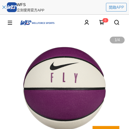
WFS
開啟APP
立刻使用官方APP
0
1
/
4