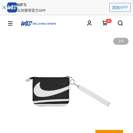
WFS
開啟APP
立刻使用官方APP
0
1
/
4