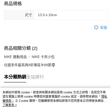
商品規格
尺寸
13.5ｘ10cm
客服
商品相關分類 (2)
NIKE 運動用品
NIKE 卡夾小包
任選多件最高再8折專區🎯88節🧔
本分類熱銷
全站排行
本網站中使用 cookie，欲查詢有關本網站使用 cookie 方式之詳情，及若您不希
熱門標籤
望在電腦上使用 cookie 時應如何變更電腦的 cookie 設定，請參閱本網站「
隱私
權條款
」之 Cookie 聲明。您繼續使用本網站即表示您同意本公司得按本網站使
用條款之 Cookie 聲明使用 cookie。
了解更多 >