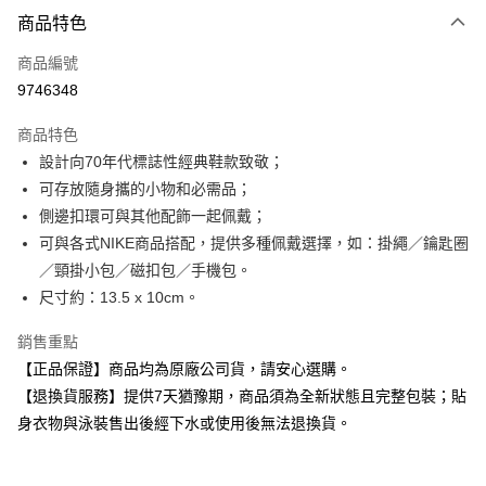
付款方式
商品特色
信用卡一次付款
商品編號
超商取貨付款
9746348
Apple Pay
商品特色
設計向70年代標誌性經典鞋款致敬；
運送方式
可存放隨身攜的小物和必需品；
全家取貨付款
側邊扣環可與其他配飾一起佩戴；
每筆NT$80，滿NT$599(含以上)免運費
可與各式NIKE商品搭配，提供多種佩戴選擇，如：掛繩／鑰匙圈
／頸掛小包／磁扣包／手機包。
付款後全家取貨
尺寸約：13.5 x 10cm。
每筆NT$80，滿NT$599(含以上)免運費
銷售重點
7-11取貨付款
【正品保證】商品均為原廠公司貨，請安心選購。
每筆NT$80，滿NT$599(含以上)免運費
【退換貨服務】提供7天猶豫期，商品須為全新狀態且完整包裝；貼
付款後7-11取貨
身衣物與泳裝售出後經下水或使用後無法退換貨。
每筆NT$80，滿NT$599(含以上)免運費
宅配