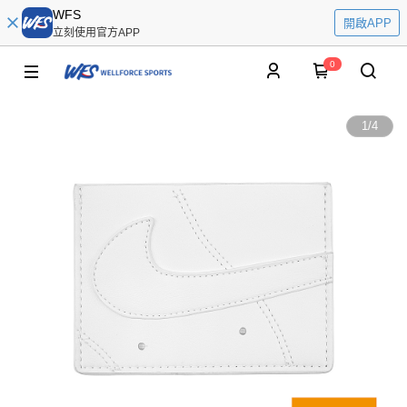
WFS
開啟APP
立刻使用官方APP
0
1
/
4