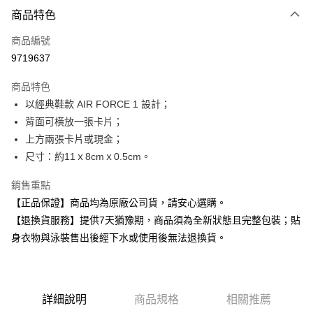
付款方式
商品特色
信用卡一次付款
商品編號
超商取貨付款
9719637
Apple Pay
商品特色
以經典鞋款 AIR FORCE 1 設計；
運送方式
背面可橫放一張卡片；
全家取貨付款
上方兩張卡片或現金；
每筆NT$80，滿NT$599(含以上)免運費
尺寸：約11ｘ8cmｘ0.5cm。
付款後全家取貨
銷售重點
每筆NT$80，滿NT$599(含以上)免運費
【正品保證】商品均為原廠公司貨，請安心選購。
【退換貨服務】提供7天猶豫期，商品須為全新狀態且完整包裝；貼
7-11取貨付款
身衣物與泳裝售出後經下水或使用後無法退換貨。
每筆NT$80，滿NT$599(含以上)免運費
付款後7-11取貨
每筆NT$80，滿NT$599(含以上)免運費
詳細說明
商品規格
相關推薦
宅配