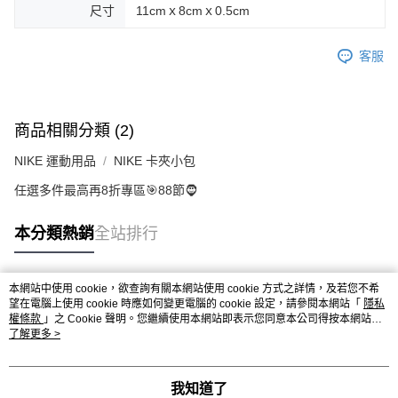
尺寸
11cmｘ8cmｘ0.5cm
客服
商品相關分類 (2)
NIKE 運動用品
NIKE 卡夾小包
任選多件最高再8折專區🎯88節🧔
本分類熱銷
全站排行
本網站中使用 cookie，欲查詢有關本網站使用 cookie 方式之詳情，及若您不希
熱門標籤
望在電腦上使用 cookie 時應如何變更電腦的 cookie 設定，請參閱本網站「
隱私
權條款
」之 Cookie 聲明。您繼續使用本網站即表示您同意本公司得按本網站使
用條款之 Cookie 聲明使用 cookie。
了解更多 >
我知道了