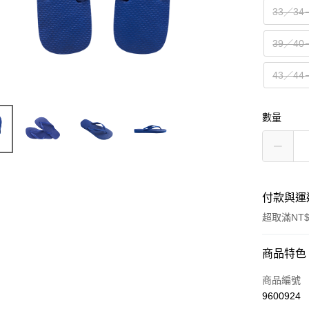
33／34
39／40
43／44
數量
付款與運
超取滿NT$
付款方式
商品特色
信用卡一
商品編號
9600924
超商取貨