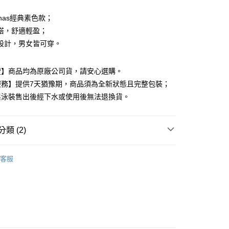
ianas經典素色款；
搭，舒適輕盈；
設計，男女皆可穿。
付款
證】商品均為原廠公司貨，請安心選購。
0，滿NT$599(含以上)免運費
服務】提供7天猶豫期，商品須為全新狀態且完整包裝；
與泳裝售出後經下水或使用後無法退換貨。
家取貨
0，滿NT$599(含以上)免運費
類 (2)
付款
0，滿NT$599(含以上)免運費
AS 拖鞋
客服
1取貨
高再8折專區🎯88節🧔
0，滿NT$599(含以上)免運費
0，滿NT$599(含以上)免運費