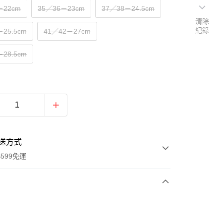
－22cm
35／36－23cm
37／38－24.5cm
清除
紀錄
－25.5cm
41／42－27cm
－28.5cm
送方式
599免運
次付款
付款