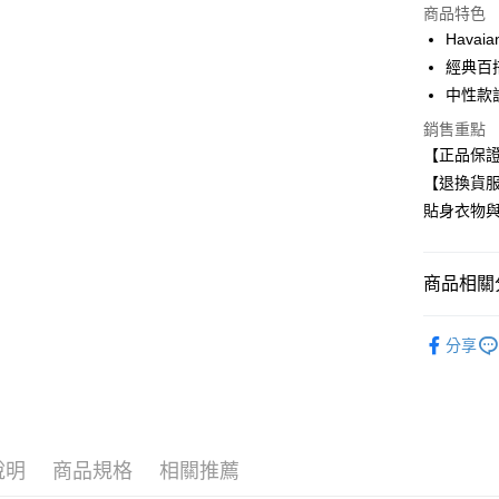
商品特色
Apple Pay
Hava
經典百
中性款
運送方式
銷售重點
全家取貨
【正品保
每筆NT$8
【退換貨
貼身衣物
付款後全
每筆NT$8
商品相關分
7-11取貨
每筆NT$8
HAVAIAN
分享
付款後7-1
任選多件最
每筆NT$8
宅配
每筆NT$8
說明
商品規格
相關推薦