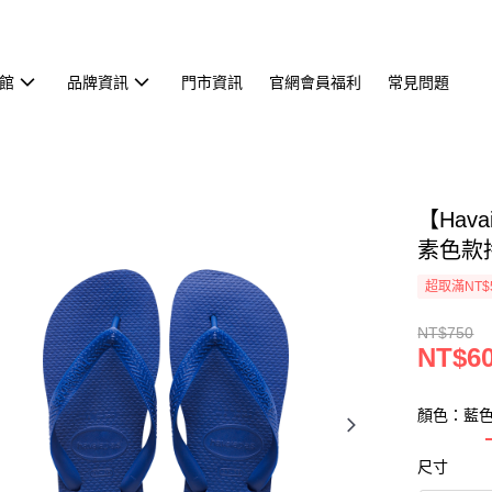
館
品牌資訊
門市資訊
官網會員福利
常見問題
【Hav
素色款拖鞋
超取滿NT$
NT$750
NT$6
顏色：藍
尺寸