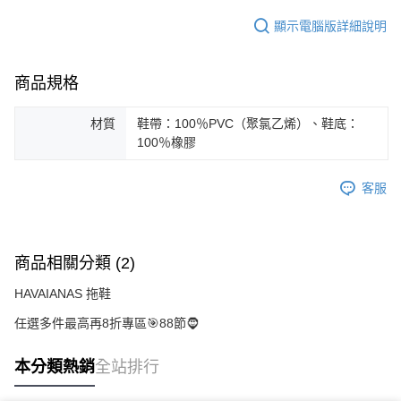
顯示電腦版詳細說明
商品規格
材質
鞋帶：100％PVC（聚氯乙烯）、鞋底：
100％橡膠
客服
商品相關分類 (2)
HAVAIANAS 拖鞋
任選多件最高再8折專區🎯88節🧔
本分類熱銷
全站排行