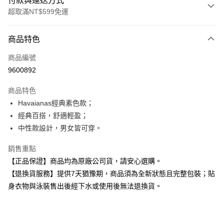
付款與運送方式
超取滿NT$599免運
付款方式
商品特色
信用卡一次付款
商品編號
超商取貨付款
9600892
Apple Pay
商品特色
Havaianas經典素色款；
運送方式
經典百搭，舒適輕盈；
全家取貨付款
中性款設計，男女皆可穿。
每筆NT$80，滿NT$599(含以上)免運費
銷售重點
付款後全家取貨
【正品保證】商品均為原廠公司貨，請安心選購。
每筆NT$80，滿NT$599(含以上)免運費
【退換貨服務】提供7天猶豫期，商品須為全新狀態且完整包裝；貼
身衣物與泳裝售出後經下水或使用後無法退換貨。
7-11取貨付款
每筆NT$80，滿NT$599(含以上)免運費
付款後7-11取貨