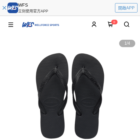
WFS
開啟APP
立刻使用官方APP
0
1
/
4