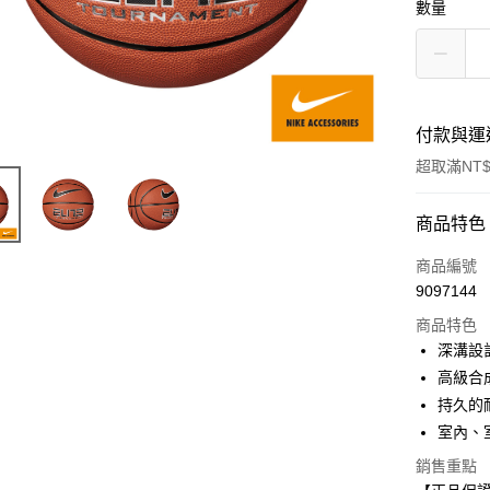
數量
付款與運
超取滿NT$
付款方式
商品特色
信用卡一
商品編號
9097144
超商取貨
商品特色
Apple Pay
深溝設
高級合
持久的
運送方式
室內、
全家取貨
銷售重點
每筆NT$8