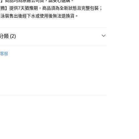
證】商品均為原廠公司貨，請安心選購。
服務】提供7天猶豫期，商品須為全新狀態且完整包裝；
家取貨
與泳裝售出後經下水或使用後無法退換貨。
0，滿NT$599(含以上)免運費
付款
類 (2)
0，滿NT$599(含以上)免運費
動用品
NIKE 籃球
1取貨
客服
0，滿NT$599(含以上)免運費
高再8折專區🎯88節🧔
0，滿NT$599(含以上)免運費