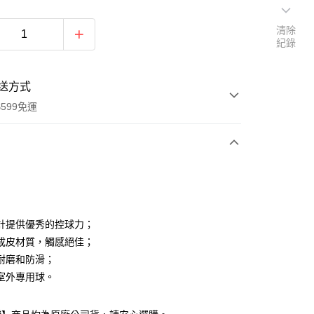
清除
紀錄
送方式
599免運
次付款
付款
計提供優秀的控球力；
成皮材質，觸感絕佳；
耐磨和防滑；
室外專用球。
付款
0，滿NT$599(含以上)免運費