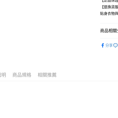
【正品保
【退換貨
付款後全
貼身衣物
每筆NT$8
7-11取貨
商品相關分
每筆NT$8
NIKE 運
付款後7-1
分享
每筆NT$8
任選多件最
宅配
每筆NT$8
說明
商品規格
相關推薦