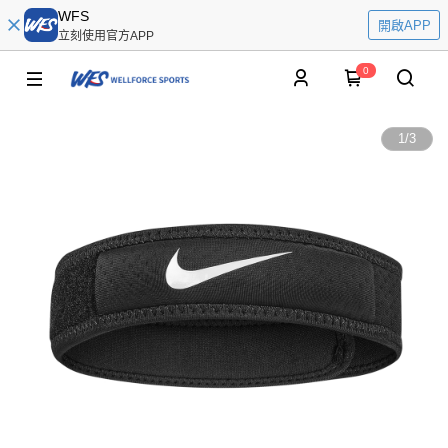
WFS
開啟APP
立刻使用官方APP
0
1
/
3