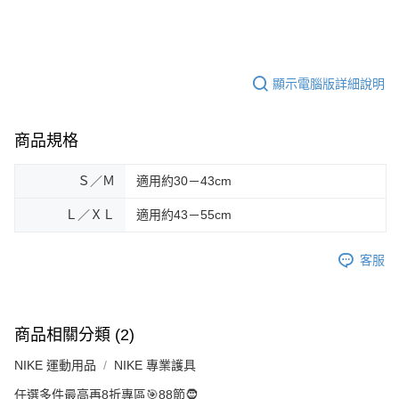
顯示電腦版詳細說明
商品規格
Ｓ／Ｍ
適用約30－43cm
Ｌ／ＸＬ
適用約43－55cm
客服
商品相關分類 (2)
NIKE 運動用品
NIKE 專業護具
任選多件最高再8折專區🎯88節🧔