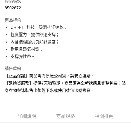
商品編號
超商取貨付款
8502872
Apple Pay
商品特色
DRI-FIT 科技，吸濕排汗速乾；
運送方式
輕度壓力，提供舒適支撐；
全家取貨付款
內含泡棉提供良好舒適度；
每筆NT$80，滿NT$599(含以上)免運費
耐用且透氣材質；
支撐彈性帶。
付款後全家取貨
每筆NT$80，滿NT$599(含以上)免運費
銷售重點
【正品保證】商品均為原廠公司貨，請安心選購。
7-11取貨付款
【退換貨服務】提供7天猶豫期，商品須為全新狀態且完整包裝；貼
每筆NT$80，滿NT$599(含以上)免運費
身衣物與泳裝售出後經下水或使用後無法退換貨。
付款後7-11取貨
每筆NT$80，滿NT$599(含以上)免運費
宅配
詳細說明
商品規格
相關推薦
每筆NT$80，滿NT$599(含以上)免運費