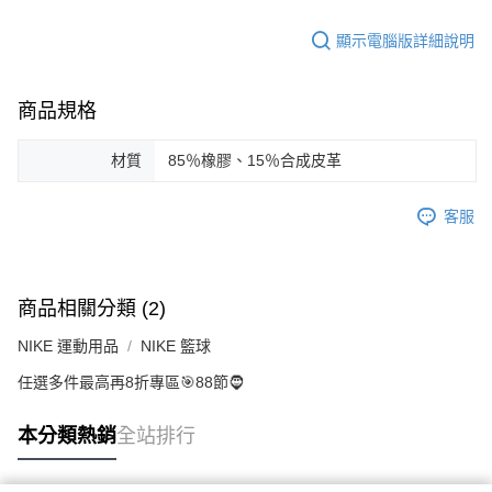
顯示電腦版詳細說明
商品規格
材質
85％橡膠、15％合成皮革
客服
商品相關分類 (2)
NIKE 運動用品
NIKE 籃球
任選多件最高再8折專區🎯88節🧔
本分類熱銷
全站排行