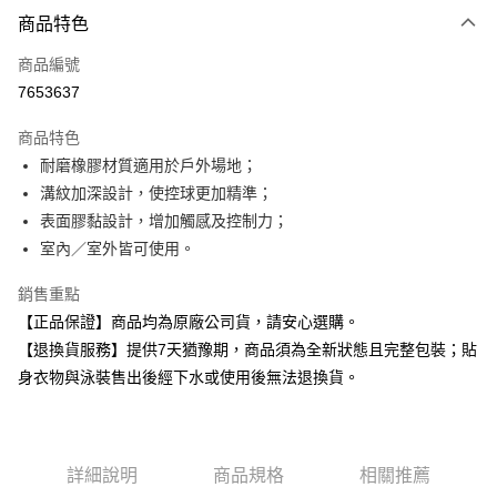
付款方式
商品特色
信用卡一次付款
商品編號
超商取貨付款
7653637
Apple Pay
商品特色
耐磨橡膠材質適用於戶外場地；
運送方式
溝紋加深設計，使控球更加精準；
全家取貨付款
表面膠黏設計，增加觸感及控制力；
每筆NT$80，滿NT$599(含以上)免運費
室內／室外皆可使用。
付款後全家取貨
銷售重點
每筆NT$80，滿NT$599(含以上)免運費
【正品保證】商品均為原廠公司貨，請安心選購。
【退換貨服務】提供7天猶豫期，商品須為全新狀態且完整包裝；貼
7-11取貨付款
身衣物與泳裝售出後經下水或使用後無法退換貨。
每筆NT$80，滿NT$599(含以上)免運費
付款後7-11取貨
每筆NT$80，滿NT$599(含以上)免運費
詳細說明
商品規格
相關推薦
宅配