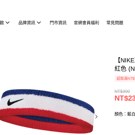
館
品牌資訊
門市資訊
官網會員福利
常見問題
【NIK
紅色 (N
超取滿NT$
NT$300
NT$2
顏色：藍