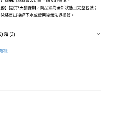
證】商品均為原廠公司貨，請安心選購。
服務】提供7天猶豫期，商品須為全新狀態且完整包裝；
家取貨
與泳裝售出後經下水或使用後無法退換貨。
0，滿NT$599(含以上)免運費
付款
類 (3)
0，滿NT$599(含以上)免運費
動用品
NIKE 運動用品
1取貨
客服
0，滿NT$599(含以上)免運費
高再8折專區🎯88節🧔
慢跑運動組合🚴
0，滿NT$599(含以上)免運費