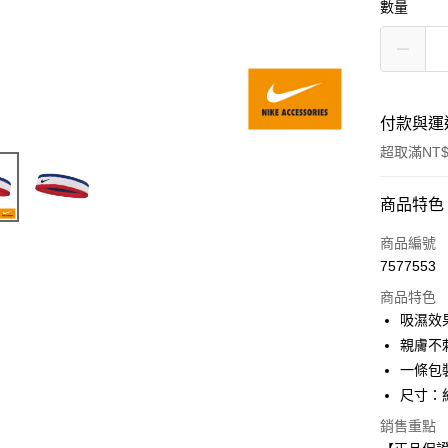
數量
付款與運
超取滿NT$
付款方式
商品特色
信用卡一
商品編號
7577553
超商取貨
商品特色
Apple Pay
吸濕效
親膚不
一條包
運送方式
尺寸：約
全家取貨
銷售重點
每筆NT$8