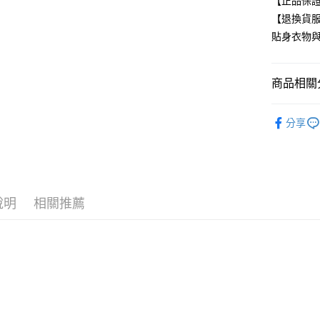
【正品保
【退換貨
付款後全
貼身衣物
每筆NT$8
7-11取貨
商品相關分
每筆NT$8
NIKE 運
付款後7-1
分享
每筆NT$8
任選多件最
🏃‍♂️夏季
宅配
每筆NT$8
說明
相關推薦