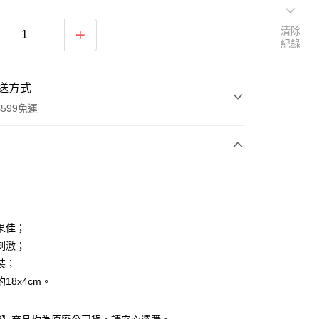
清除
紀錄
送方式
599免運
次付款
付款
果佳；
刺激；
裝；
18x4cm。
付款
0，滿NT$599(含以上)免運費