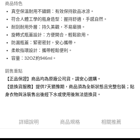
商品特色
真空保溫耐用不鏽鋼：有效保持飲品冰涼。
運送方式
符合人體工學的瓶身造型：握持舒適，手感自然。
全家取貨付款
耐刮耐用外層：持久美觀，不易磨損。
每筆NT$80，滿NT$599(含以上)免運費
旋轉式瓶蓋設計：方便開合，輕鬆飲用。
防漏瓶蓋：緊密密封，安心攜帶。
付款後全家取貨
柔軟指環設計：攜帶輕鬆便利。
每筆NT$80，滿NT$599(含以上)免運費
容量：32OZ約946ml。
7-11取貨付款
銷售重點
每筆NT$80，滿NT$599(含以上)免運費
【正品保證】商品均為原廠公司貨，請安心選購。
付款後7-11取貨
【退換貨服務】提供7天猶豫期，商品須為全新狀態且完整包裝；貼
每筆NT$80，滿NT$599(含以上)免運費
身衣物與泳裝售出後經下水或使用後無法退換貨。
宅配
每筆NT$80，滿NT$599(含以上)免運費
詳細說明
商品規格
相關推薦