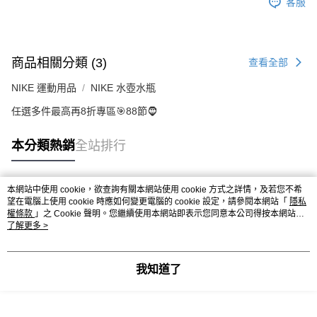
客服
商品相關分類 (3)
查看全部
NIKE 運動用品
NIKE 水壺水瓶
任選多件最高再8折專區🎯88節🧔
本分類熱銷
全站排行
本網站中使用 cookie，欲查詢有關本網站使用 cookie 方式之詳情，及若您不希
熱門標籤
望在電腦上使用 cookie 時應如何變更電腦的 cookie 設定，請參閱本網站「
隱私
權條款
」之 Cookie 聲明。您繼續使用本網站即表示您同意本公司得按本網站使
用條款之 Cookie 聲明使用 cookie。
了解更多 >
我知道了