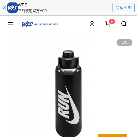
WFS
開啟APP
立刻使用官方APP
0
1
/
5