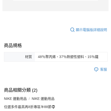
顯示電腦版詳細說明
商品規格
材質
48％聚丙烯、37％熱塑性塑料、15％鐵
客服
商品相關分類 (2)
NIKE 運動用品
NIKE 運動用品
任選多件最高再8折專區🎯88節🧔