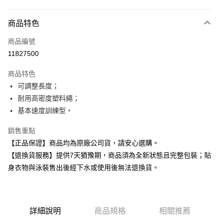
付款方式
商品特色
信用卡一次付款
商品編號
超商取貨付款
11827500
Apple Pay
商品特色
可調整長度；
運送方式
耐用高密度塑料繩；
全家取貨付款
基本速度訓練型。
每筆NT$80，滿NT$599(含以上)免運費
銷售重點
付款後全家取貨
【正品保證】商品均為原廠公司貨，請安心選購。
每筆NT$80，滿NT$599(含以上)免運費
【退換貨服務】提供7天猶豫期，商品須為全新狀態且完整包裝；貼
身衣物與泳裝售出後經下水或使用後無法退換貨。
7-11取貨付款
每筆NT$80，滿NT$599(含以上)免運費
付款後7-11取貨
詳細說明
商品規格
相關推薦
每筆NT$80，滿NT$599(含以上)免運費