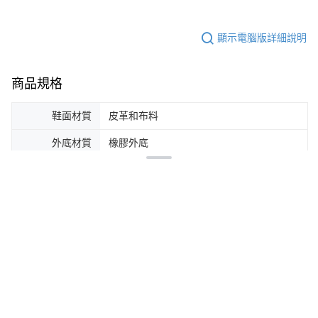
顯示電腦版詳細說明
商品規格
鞋面材質
皮革和布料
外底材質
橡膠外底
客服
商品相關分類 (4)
查看全部
KIZIK 站的穿科技鞋
KIZIK 男鞋
購買KIZIK鞋款就送品牌杯套🥤88節🧔