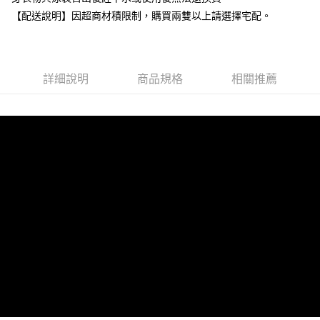
每筆NT$80，滿NT$599(含以上)免運費
【配送說明】因超商材積限制，購買兩雙以上請選擇宅配。
付款後7-11取貨
每筆NT$80，滿NT$599(含以上)免運費
宅配
詳細說明
商品規格
相關推薦
每筆NT$80，滿NT$599(含以上)免運費