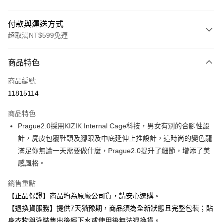
付款與運送方式
超取滿NT$599免運
付款方式
商品特色
信用卡一次付款
商品編號
超商取貨付款
11815114
Apple Pay
商品特色
Prague2.0採用KIZIK Internal Cage科技，男女有別的合腳性設
運送方式
計，麂皮包覆鞋頭及腳跟及中底延伸上推設計，這時尚的變色龍
全家取貨付款
滿足你無論一天需要做什麼，Prague2.0提升了細節，增添了美
每筆NT$80，滿NT$599(含以上)免運費
感風格。
付款後全家取貨
銷售重點
每筆NT$80，滿NT$599(含以上)免運費
【正品保證】商品均為原廠公司貨，請安心選購。
【退換貨服務】提供7天猶豫期，商品須為全新狀態且完整包裝；貼
7-11取貨付款
身衣物與泳裝售出後經下水或使用後無法退換貨。