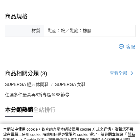
商品規格
材質
鞋面：棉／鞋底：橡膠
客服
商品相關分類 (3)
查看全部
SUPERGA 經典休閒鞋
SUPERGA 女鞋
任選多件最高再8折專區🎯88節🧔
本分類熱銷
全站排行
本網站中使用 cookie，欲查詢有關本網站使用 cookie 方式之詳情，及若您不希
熱門標籤
望在電腦上使用 cookie 時應如何變更電腦的 cookie 設定，請參閱本網站「
隱私