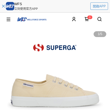
WFS
開啟APP
立刻使用官方APP
0
1
/
5