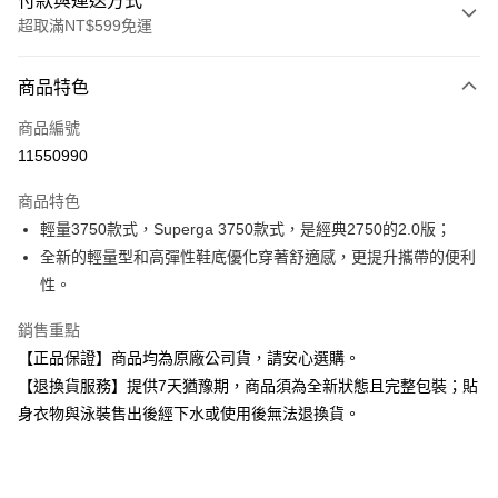
付款與運送方式
超取滿NT$599免運
付款方式
商品特色
信用卡一次付款
商品編號
超商取貨付款
11550990
Apple Pay
商品特色
輕量3750款式，Superga 3750款式，是經典2750的2.0版；
運送方式
全新的輕量型和高彈性鞋底優化穿著舒適感，更提升攜帶的便利
全家取貨付款
性。
每筆NT$80，滿NT$599(含以上)免運費
銷售重點
付款後全家取貨
【正品保證】商品均為原廠公司貨，請安心選購。
每筆NT$80，滿NT$599(含以上)免運費
【退換貨服務】提供7天猶豫期，商品須為全新狀態且完整包裝；貼
身衣物與泳裝售出後經下水或使用後無法退換貨。
7-11取貨付款
每筆NT$80，滿NT$599(含以上)免運費
付款後7-11取貨