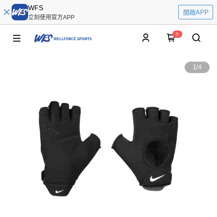
WFS
開啟APP
立刻使用官方APP
0
1
/
4