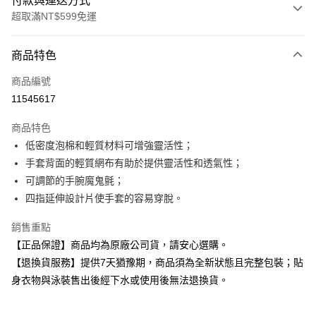
付款與運送方式
超取滿NT$599免運
付款方式
商品特色
信用卡一次付款
商品編號
超商取貨付款
11545617
Apple Pay
商品特色
低密度泡棉和輕質材料可增強靈活性；
運送方式
手套背面的輕質網布有助於提供靈活性和透氣性；
全家取貨付款
可調節的手腕魔鬼氈；
每筆NT$80，滿NT$599(含以上)免運費
四指延伸設計片使手套的容易穿脫。
付款後全家取貨
銷售重點
每筆NT$80，滿NT$599(含以上)免運費
【正品保證】商品均為原廠公司貨，請安心選購。
【退換貨服務】提供7天猶豫期，商品須為全新狀態且完整包裝；貼
7-11取貨付款
身衣物與泳裝售出後經下水或使用後無法退換貨。
每筆NT$80，滿NT$599(含以上)免運費
付款後7-11取貨