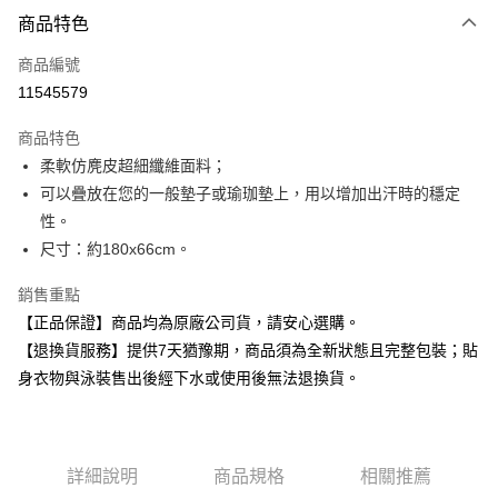
付款方式
商品特色
信用卡一次付款
商品編號
超商取貨付款
11545579
Apple Pay
商品特色
柔軟仿麂皮超細纖維面料；
運送方式
可以疊放在您的一般墊子或瑜珈墊上，用以增加出汗時的穩定
全家取貨付款
性。
每筆NT$80，滿NT$599(含以上)免運費
尺寸：約180x66cm。
付款後全家取貨
銷售重點
每筆NT$80，滿NT$599(含以上)免運費
【正品保證】商品均為原廠公司貨，請安心選購。
【退換貨服務】提供7天猶豫期，商品須為全新狀態且完整包裝；貼
7-11取貨付款
身衣物與泳裝售出後經下水或使用後無法退換貨。
每筆NT$80，滿NT$599(含以上)免運費
付款後7-11取貨
每筆NT$80，滿NT$599(含以上)免運費
詳細說明
商品規格
相關推薦
宅配