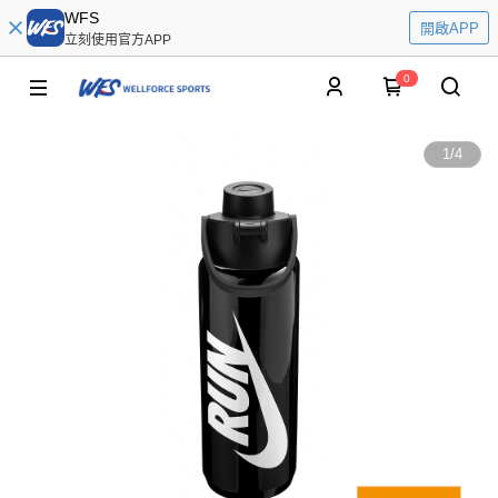
WFS
開啟APP
立刻使用官方APP
0
1
/
4