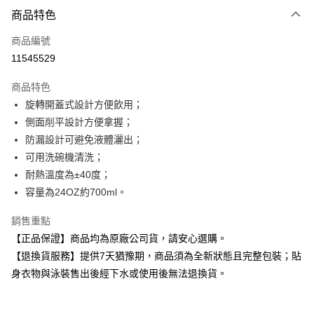
付款方式
商品特色
信用卡一次付款
商品編號
超商取貨付款
11545529
Apple Pay
商品特色
旋轉開蓋式設計方便飲用；
運送方式
側面削平設計方便拿握；
全家取貨付款
防漏設計可避免液體灑出；
每筆NT$80，滿NT$599(含以上)免運費
可用洗碗機清洗；
耐熱溫度為±40度；
付款後全家取貨
容量為24OZ約700ml。
每筆NT$80，滿NT$599(含以上)免運費
銷售重點
7-11取貨付款
【正品保證】商品均為原廠公司貨，請安心選購。
每筆NT$80，滿NT$599(含以上)免運費
【退換貨服務】提供7天猶豫期，商品須為全新狀態且完整包裝；貼
付款後7-11取貨
身衣物與泳裝售出後經下水或使用後無法退換貨。
每筆NT$80，滿NT$599(含以上)免運費
宅配