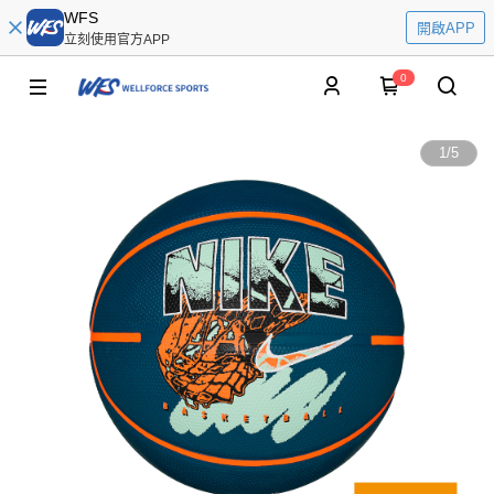
WFS
開啟APP
立刻使用官方APP
0
1
/
5