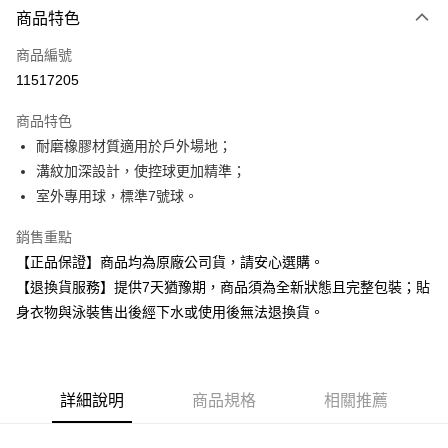
商品特色
信用卡一次付款
商品編號
超商取貨付款
11517205
Apple Pay
商品特色
耐磨橡膠材質適用於戶外場地；
運送方式
溝紋加深設計，使控球更加精準；
全家取貨付款
室外專用球，標準7號球。
每筆NT$80，滿NT$599(含以上)免運費
銷售重點
付款後全家取貨
【正品保證】商品均為原廠公司貨，請安心選購。
每筆NT$80，滿NT$599(含以上)免運費
【退換貨服務】提供7天猶豫期，商品須為全新狀態且完整包裝；貼
身衣物與泳裝售出後經下水或使用後無法退換貨。
7-11取貨付款
每筆NT$80，滿NT$599(含以上)免運費
付款後7-11取貨
詳細說明
商品規格
相關推薦
每筆NT$80，滿NT$599(含以上)免運費
宅配