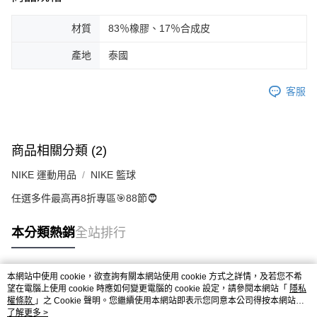
材質
83％橡膠、17％合成皮
產地
泰國
客服
商品相關分類 (2)
NIKE 運動用品
NIKE 籃球
任選多件最高再8折專區🎯88節🧔
本分類熱銷
全站排行
本網站中使用 cookie，欲查詢有關本網站使用 cookie 方式之詳情，及若您不希
熱門標籤
望在電腦上使用 cookie 時應如何變更電腦的 cookie 設定，請參閱本網站「
隱私
權條款
」之 Cookie 聲明。您繼續使用本網站即表示您同意本公司得按本網站使
用條款之 Cookie 聲明使用 cookie。
了解更多 >