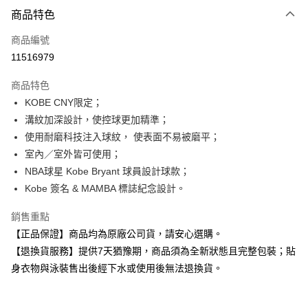
付款方式
商品特色
信用卡一次付款
商品編號
超商取貨付款
11516979
Apple Pay
商品特色
KOBE CNY限定；
運送方式
溝紋加深設計，使控球更加精準；
全家取貨付款
使用耐磨科技注入球紋， 使表面不易被磨平；
每筆NT$80，滿NT$599(含以上)免運費
室內／室外皆可使用；
NBA球星 Kobe Bryant 球員設計球款；
付款後全家取貨
Kobe 簽名 & MAMBA 標誌紀念設計。
每筆NT$80，滿NT$599(含以上)免運費
銷售重點
7-11取貨付款
【正品保證】商品均為原廠公司貨，請安心選購。
每筆NT$80，滿NT$599(含以上)免運費
【退換貨服務】提供7天猶豫期，商品須為全新狀態且完整包裝；貼
付款後7-11取貨
身衣物與泳裝售出後經下水或使用後無法退換貨。
每筆NT$80，滿NT$599(含以上)免運費
宅配