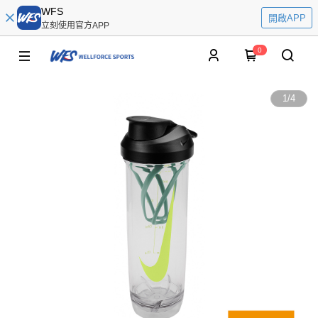
WFS
開啟APP
立刻使用官方APP
0
1
/
4