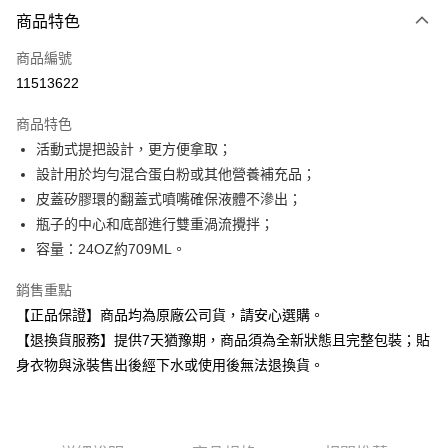
付款方式
商品特色
信用卡一次付款
商品編號
超商取貨付款
11513622
Apple Pay
商品特色
活動式提把設計，更方便拿取；
運送方式
設計用於均勻混合蛋白粉或其他營養補充品；
全家取貨付款
皮蓋矽膠環的翻蓋式噴嘴確保液體不滲出；
每筆NT$80，滿NT$599(含以上)免運費
瓶子的中心和底部進行雙重渦流攪拌；
容量：24OZ約709ML。
付款後全家取貨
每筆NT$80，滿NT$599(含以上)免運費
銷售重點
【正品保證】商品均為原廠公司貨，請安心選購。
7-11取貨付款
【退換貨服務】提供7天猶豫期，商品須為全新狀態且完整包裝；貼
每筆NT$80，滿NT$599(含以上)免運費
身衣物與泳裝售出後經下水或使用後無法退換貨。
付款後7-11取貨
每筆NT$80，滿NT$599(含以上)免運費
宅配