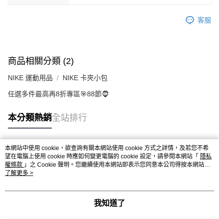
客服
商品相關分類 (2)
NIKE 運動用品
NIKE 卡夾小包
任選多件最高再8折專區🎯88節🧔
本分類熱銷
全站排行
本網站中使用 cookie，欲查詢有關本網站使用 cookie 方式之詳情，及若您不希
熱門標籤
望在電腦上使用 cookie 時應如何變更電腦的 cookie 設定，請參閱本網站「
隱私
權條款
」之 Cookie 聲明。您繼續使用本網站即表示您同意本公司得按本網站使
用條款之 Cookie 聲明使用 cookie。
了解更多 >
我知道了