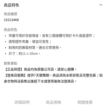
付款方式
商品特色
信用卡一次付款
商品編號
超商取貨付款
11513468
Apple Pay
商品特色
夾層可用於存放現金，並有三個插槽可用於卡片或是證件；
運送方式
透明證件夾層，增加可見性；
全家取貨付款
耐用的防撕裂材質，適合日常使用。
每筆NT$80，滿NT$599(含以上)免運費
尺寸：約11 x 10cm。
付款後全家取貨
銷售重點
每筆NT$80，滿NT$599(含以上)免運費
【正品保證】商品均為原廠公司貨，請安心選購。
【退換貨服務】提供7天猶豫期，商品須為全新狀態且完整包裝；貼
7-11取貨付款
身衣物與泳裝售出後經下水或使用後無法退換貨。
每筆NT$80，滿NT$599(含以上)免運費
付款後7-11取貨
每筆NT$80，滿NT$599(含以上)免運費
詳細說明
商品規格
相關推薦
宅配