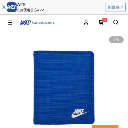
WFS
開啟APP
立刻使用官方APP
0
1
/
5