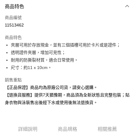
付款方式
商品特色
信用卡一次付款
商品編號
超商取貨付款
11513462
Apple Pay
商品特色
夾層可用於存放現金，並有三個插槽可用於卡片或是證件；
運送方式
透明證件夾層，增加可見性；
全家取貨付款
耐用的防撕裂材質，適合日常使用。
每筆NT$80，滿NT$599(含以上)免運費
尺寸：約11 x 10cm。
付款後全家取貨
銷售重點
每筆NT$80，滿NT$599(含以上)免運費
【正品保證】商品均為原廠公司貨，請安心選購。
【退換貨服務】提供7天猶豫期，商品須為全新狀態且完整包裝；貼
7-11取貨付款
身衣物與泳裝售出後經下水或使用後無法退換貨。
每筆NT$80，滿NT$599(含以上)免運費
付款後7-11取貨
每筆NT$80，滿NT$599(含以上)免運費
詳細說明
商品規格
相關推薦
宅配