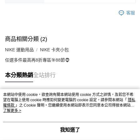
客服
商品相關分類 (2)
NIKE 運動用品
NIKE 卡夾小包
任選多件最高再8折專區🎯88節🧔
本分類熱銷
全站排行
本網站中使用 cookie，欲查詢有關本網站使用 cookie 方式之詳情，及若您不希
熱門標籤
望在電腦上使用 cookie 時應如何變更電腦的 cookie 設定，請參閱本網站「
隱私
權條款
」之 Cookie 聲明。您繼續使用本網站即表示您同意本公司得按本網站使
用條款之 Cookie 聲明使用 cookie。
了解更多 >
我知道了