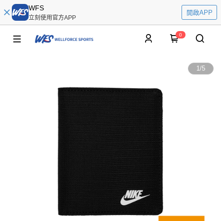
WFS
開啟APP
立刻使用官方APP
0
1
/
5