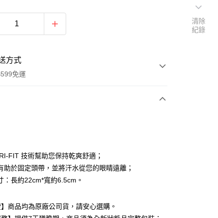
清除
紀錄
送方式
599免運
次付款
付款
 DRI-FIT 技術幫助您保持乾爽舒適；
有助於固定頭帶，並將汗水從您的眼睛遠離；
：長約22cm*寬約6.5cm。
付款
證】商品均為原廠公司貨，請安心選購。
0，滿NT$599(含以上)免運費