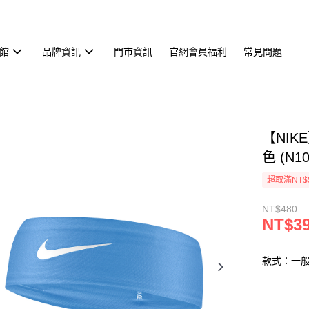
館
品牌資訊
門市資訊
官網會員福利
常見問題
【NIKE
色 (N1
超取滿NT$
NT$480
NT$3
款式：一