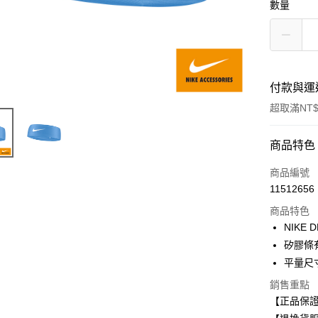
數量
付款與運
超取滿NT$
付款方式
商品特色
信用卡一
商品編號
11512656
超商取貨
商品特色
Apple Pay
NIKE
矽膠條
平量尺寸
運送方式
銷售重點
全家取貨
【正品保
每筆NT$8