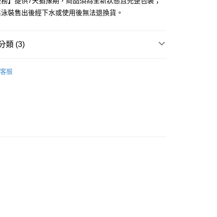
服務】提供7天猶豫期，商品須為全新狀態且完整包裝；
與泳裝售出後經下水或使用後無法退換貨。
家取貨
0，滿NT$599(含以上)免運費
類 (3)
付款
0，滿NT$599(含以上)免運費
動用品
NIKE 運動用品
客服
1取貨
高再8折專區🎯88節🧔
0，滿NT$599(含以上)免運費
慢跑運動組合🚴
0，滿NT$599(含以上)免運費