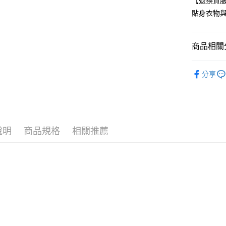
【退換貨
貼身衣物
付款後全
每筆NT$8
商品相關分
7-11取貨
每筆NT$8
NIKE 運
分享
付款後7-1
任選多件最
每筆NT$8
🏃‍♂️夏季
宅配
每筆NT$8
說明
商品規格
相關推薦