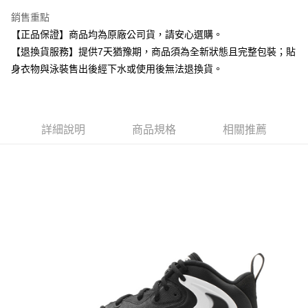
付款後7-11取貨
銷售重點
每筆NT$80，滿NT$599(含以上)免運費
【正品保證】商品均為原廠公司貨，請安心選購。
【退換貨服務】提供7天猶豫期，商品須為全新狀態且完整包裝；貼
宅配
身衣物與泳裝售出後經下水或使用後無法退換貨。
每筆NT$80，滿NT$599(含以上)免運費
詳細說明
商品規格
相關推薦