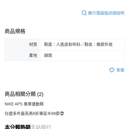
顯示電腦版詳細說明
商品規格
材質
鞋面：人造皮和布料／鞋底：橡膠外底
產地
越南
客服
商品相關分類 (2)
NIKE APS 專業運動鞋
任選多件最高再8折專區🎯88節🧔
本分類熱銷
全站排行