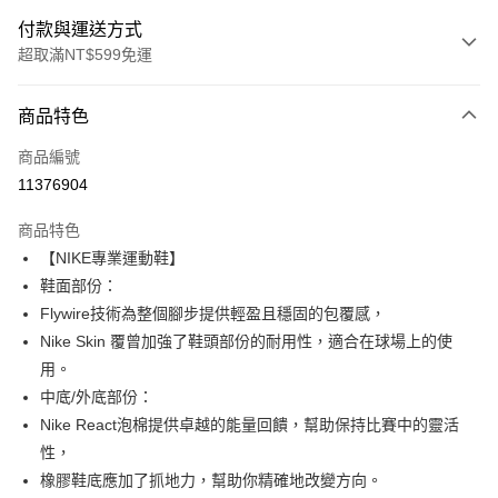
付款與運送方式
超取滿NT$599免運
付款方式
商品特色
信用卡一次付款
商品編號
超商取貨付款
11376904
Apple Pay
商品特色
【NIKE專業運動鞋】
運送方式
鞋面部份：
全家取貨付款
Flywire技術為整個腳步提供輕盈且穩固的包覆感，
每筆NT$80，滿NT$599(含以上)免運費
Nike Skin 覆曾加強了鞋頭部份的耐用性，適合在球場上的使
用。
付款後全家取貨
中底/外底部份：
每筆NT$80，滿NT$599(含以上)免運費
Nike React泡棉提供卓越的能量回饋，幫助保持比賽中的靈活
7-11取貨付款
性，
每筆NT$80，滿NT$599(含以上)免運費
橡膠鞋底應加了抓地力，幫助你精確地改變方向。