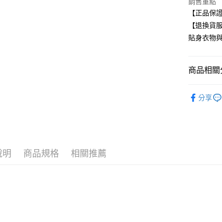
銷售重點
【正品保
付款後全
【退換貨
每筆NT$8
貼身衣物
7-11取貨
每筆NT$8
商品相關分
付款後7-1
NIKE 運
每筆NT$8
分享
任選多件最
宅配
🏃‍♂️夏季
每筆NT$8
說明
商品規格
相關推薦