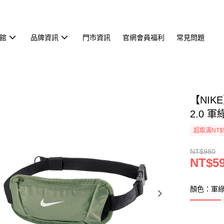
館
品牌資訊
門市資訊
官網會員福利
常見問題
【NIK
2.0 軍綠
超取滿NT$
NT$980
NT$5
顏色：軍