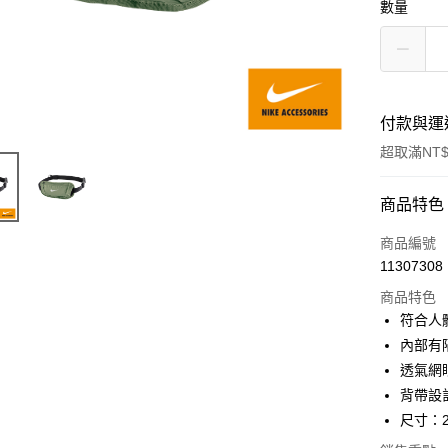
數量
付款與運
超取滿NT$
付款方式
商品特色
信用卡一
商品編號
11307308
超商取貨
商品特色
Apple Pay
符合人
內部有
透氣網
運送方式
背帶設
全家取貨
尺寸：26
每筆NT$8