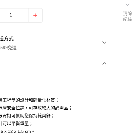
清除
紀錄
送方式
599免運
次付款
付款
體工程學的設計和輕量化材質；
隔層安全拉鍊，可存放較大的必需品；
眼背襯可幫助您保持乾爽舒；
計可以平衡重量；
付款
 x 12 x 1.5 cm。
0，滿NT$599(含以上)免運費