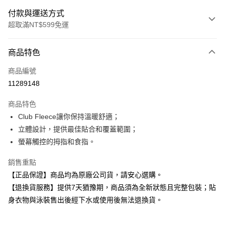
付款與運送方式
超取滿NT$599免運
付款方式
商品特色
信用卡一次付款
商品編號
超商取貨付款
11289148
Apple Pay
商品特色
Club Fleece讓你保持溫暖舒適；
運送方式
立體設計，提供最佳貼合和覆蓋範圍；
全家取貨付款
螢幕觸控的拇指和食指。
每筆NT$80，滿NT$599(含以上)免運費
銷售重點
付款後全家取貨
【正品保證】商品均為原廠公司貨，請安心選購。
每筆NT$80，滿NT$599(含以上)免運費
【退換貨服務】提供7天猶豫期，商品須為全新狀態且完整包裝；貼
身衣物與泳裝售出後經下水或使用後無法退換貨。
7-11取貨付款
每筆NT$80，滿NT$599(含以上)免運費