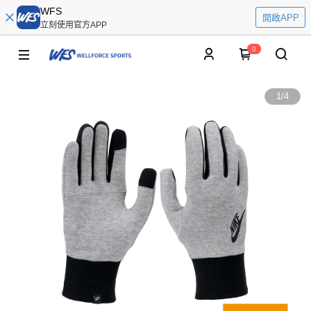
WFS
開啟APP
立刻使用官方APP
0
1
/
4