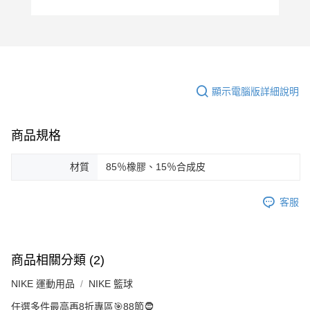
顯示電腦版詳細說明
商品規格
材質
85％橡膠、15％合成皮
客服
商品相關分類 (2)
NIKE 運動用品
NIKE 籃球
任選多件最高再8折專區🎯88節🧔