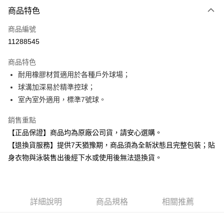
付款方式
商品特色
信用卡一次付款
商品編號
超商取貨付款
11288545
Apple Pay
商品特色
耐用橡膠材質適用於各種戶外球場；
運送方式
球溝加深易於精準控球；
全家取貨付款
室內室外適用，標準7號球。
每筆NT$80，滿NT$599(含以上)免運費
銷售重點
付款後全家取貨
【正品保證】商品均為原廠公司貨，請安心選購。
每筆NT$80，滿NT$599(含以上)免運費
【退換貨服務】提供7天猶豫期，商品須為全新狀態且完整包裝；貼
身衣物與泳裝售出後經下水或使用後無法退換貨。
7-11取貨付款
每筆NT$80，滿NT$599(含以上)免運費
付款後7-11取貨
詳細說明
商品規格
相關推薦
每筆NT$80，滿NT$599(含以上)免運費
宅配