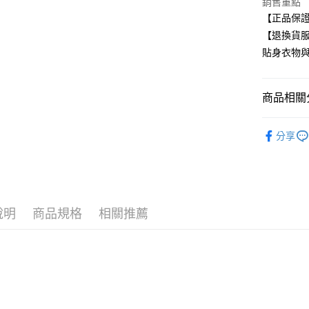
銷售重點
【正品保
付款後全
【退換貨
每筆NT$8
貼身衣物
7-11取貨
每筆NT$8
商品相關分
付款後7-1
NIKE 運
每筆NT$8
分享
任選多件最
宅配
每筆NT$8
說明
商品規格
相關推薦