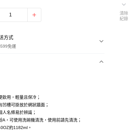
清除
紀錄
送方式
599免運
次付款
付款
便飲用，輕量且保冷；
有凹槽可掛放於網狀牆面；
個人名條易於辨識；
酚A，可使用洗碗機清洗，使用前請先清洗；
付款
0OZ約1182ml。
0，滿NT$599(含以上)免運費