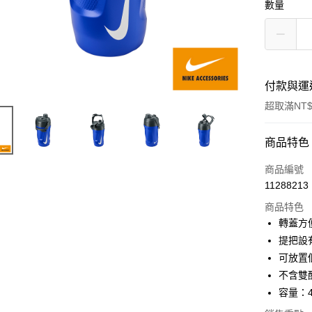
數量
付款與運
超取滿NT$
付款方式
商品特色
信用卡一
商品編號
11288213
超商取貨
商品特色
Apple Pay
轉蓋方
提把設
可放置
運送方式
不含雙
全家取貨
容量：4
每筆NT$8