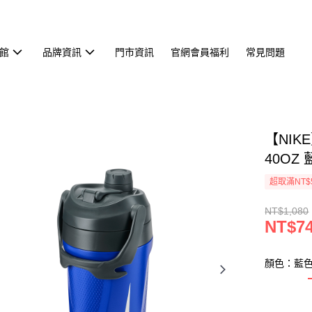
館
品牌資訊
門市資訊
官網會員福利
常見問題
【NIK
40OZ 
超取滿NT$
NT$1,080
NT$7
顏色：藍