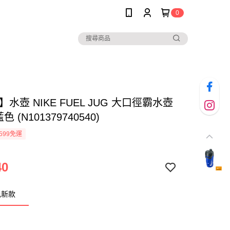
0
E】水壺 NIKE FUEL JUG 大口徑霸水壺
藍色 (N101379740540)
599免運
40
色新款