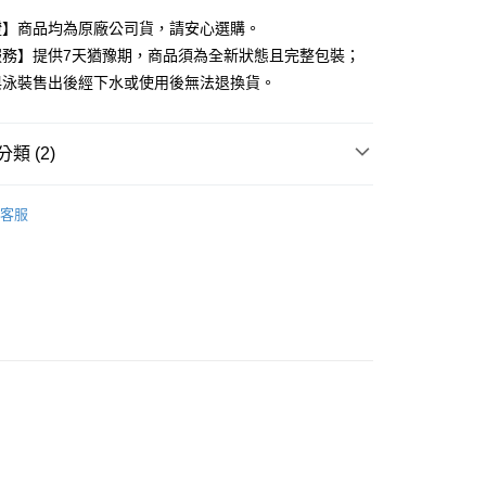
證】商品均為原廠公司貨，請安心選購。
家取貨
服務】提供7天猶豫期，商品須為全新狀態且完整包裝；
0，滿NT$599(含以上)免運費
與泳裝售出後經下水或使用後無法退換貨。
付款
0，滿NT$599(含以上)免運費
類 (2)
1取貨
動用品
NIKE 水壺水瓶
0，滿NT$599(含以上)免運費
客服
高再8折專區🎯88節🧔
0，滿NT$599(含以上)免運費