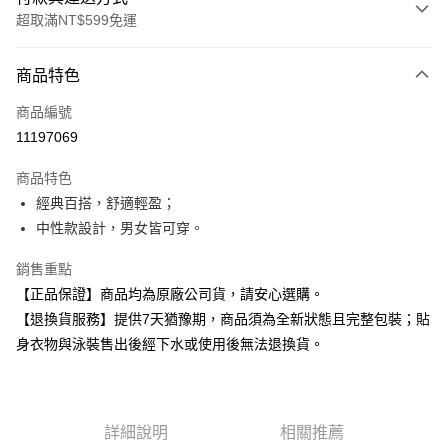
超取滿NT$599免運
付款方式
商品特色
信用卡一次付款
商品編號
超商取貨付款
11197069
Apple Pay
商品特色
經典百搭，舒適輕盈；
運送方式
中性款設計，男女皆可穿。
全家取貨付款
銷售重點
每筆NT$80，滿NT$599(含以上)免運費
【正品保證】商品均為原廠公司貨，請安心選購。
付款後全家取貨
【退換貨服務】提供7天猶豫期，商品須為全新狀態且完整包裝；貼
每筆NT$80，滿NT$599(含以上)免運費
身衣物與泳裝售出後經下水或使用後無法退換貨。
7-11取貨付款
每筆NT$80，滿NT$599(含以上)免運費
詳細說明
相關推薦
付款後7-11取貨