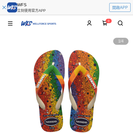
WFS
開啟APP
立刻使用官方APP
0
1
/
4