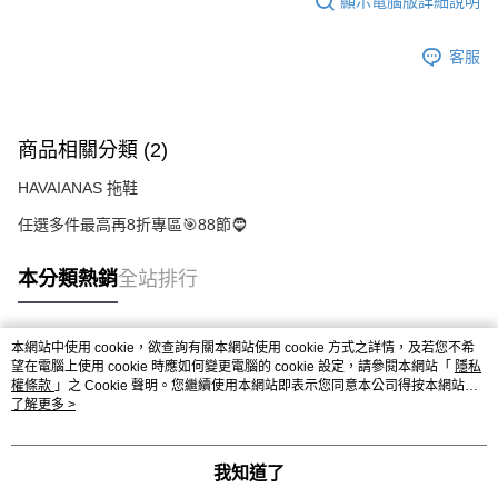
顯示電腦版詳細說明
客服
商品相關分類 (2)
HAVAIANAS 拖鞋
任選多件最高再8折專區🎯88節🧔
本分類熱銷
全站排行
本網站中使用 cookie，欲查詢有關本網站使用 cookie 方式之詳情，及若您不希
熱門標籤
望在電腦上使用 cookie 時應如何變更電腦的 cookie 設定，請參閱本網站「
隱私
權條款
」之 Cookie 聲明。您繼續使用本網站即表示您同意本公司得按本網站使
用條款之 Cookie 聲明使用 cookie。
了解更多 >
我知道了