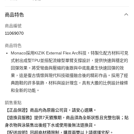
付款方式
商品特色
信用卡一次付款
商品編號
超商取貨付款
11069070
Apple Pay
商品特色
Monaco採用KIZIK External Flex Arc科技，特製化配方材料可見
運送方式
式射出成型TPU並搭配流線型單臂支撐設計，提供快速與穩定的
全家取貨付款
回彈效果。將受彎曲與壓縮的後跟與中底能產生快速回彈的效
每筆NT$80，滿NT$599(含以上)免運費
果，這是復古情懷與現代科技碰撞融合後的精彩作品。採用了經
典跑鞋的許多裝飾，材料與設計理念，具有大膽的比例設計線條
付款後全家取貨
和全新的功能。
每筆NT$80，滿NT$599(含以上)免運費
銷售重點
7-11取貨付款
【正品保證】商品均為原廠公司貨，請安心選購。
每筆NT$80，滿NT$599(含以上)免運費
【退換貨服務】提供7天猶豫期，商品須為全新狀態且完整包裝；貼
付款後7-11取貨
身衣物與泳裝售出後經下水或使用後無法退換貨。
每筆NT$80，滿NT$599(含以上)免運費
【配送說明】因超商材積限制，購買兩雙以上請選擇宅配。