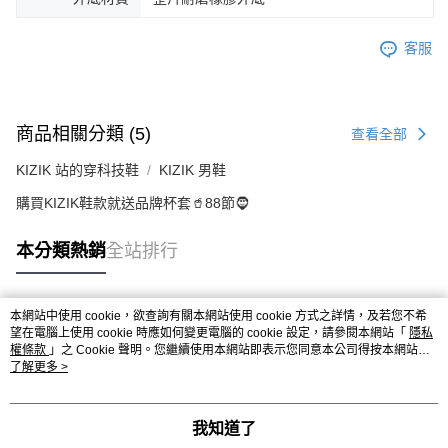
客服
商品相關分類 (5)
查看全部
KIZIK 站的穿科技鞋
KIZIK 男鞋
購買KIZIK鞋款就送品牌杯套🥤88節🧔
本分類熱銷
全站排行
本網站中使用 cookie，欲查詢有關本網站使用 cookie 方式之詳情，及若您不希
熱門標籤
望在電腦上使用 cookie 時應如何變更電腦的 cookie 設定，請參閱本網站「
隱私
權條款
」之 Cookie 聲明。您繼續使用本網站即表示您同意本公司得按本網站使
用條款之 Cookie 聲明使用 cookie。
了解更多 >
我知道了