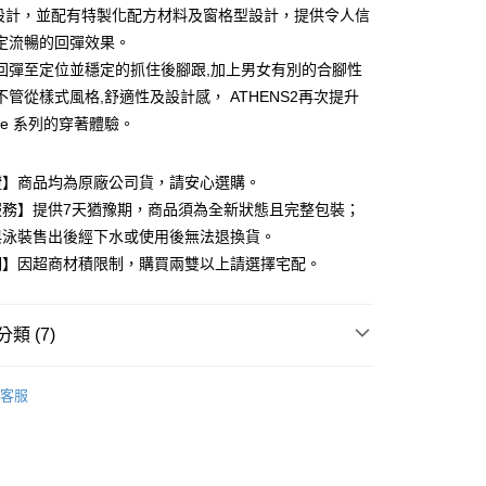
E設計，並配有特製化配方材料及窗格型設計，提供令人信
定流暢的回彈效果。
回彈至定位並穩定的抓住後腳跟,加上男女有別的合腳性
付款
不管從樣式風格,舒適性及設計感， ATHENS2再次提升
0，滿NT$599(含以上)免運費
tive 系列的穿著體驗。
家取貨
證】商品均為原廠公司貨，請安心選購。
0，滿NT$599(含以上)免運費
服務】提供7天猶豫期，商品須為全新狀態且完整包裝；
付款
與泳裝售出後經下水或使用後無法退換貨。
0，滿NT$599(含以上)免運費
明】因超商材積限制，購買兩雙以上請選擇宅配。
1取貨
0，滿NT$599(含以上)免運費
類 (7)
站的穿科技鞋
KIZIK 女鞋
客服
0，滿NT$599(含以上)免運費
K鞋款就送品牌杯套🥤88節🧔
慢跑運動組合🚴
🔥
🥾KIZIK限量65折up🥾