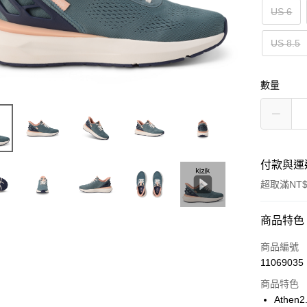
US 6
US 8.5
數量
付款與運
超取滿NT$
付款方式
商品特色
信用卡一
商品編號
11069035
超商取貨
商品特色
Apple Pay
Athe