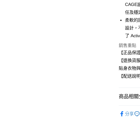
CAG
任及穩
運送方式
柔軟的
全家取貨
設計，
每筆NT$8
了 Ac
銷售重點
付款後全
【正品保
每筆NT$8
【退換貨
7-11取貨
貼身衣物
每筆NT$8
【配送說
付款後7-1
每筆NT$8
商品相關分
宅配
KIZIK 
分享
每筆NT$8
購買KIZI
🏃‍♂️夏季
🔥最後搶購