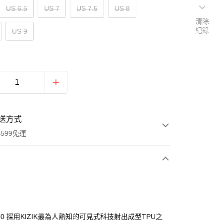
US 6.5
US 7
US 7.5
US 8
清除
紀錄
US 9
送方式
599免運
次付款
付款
n2.0 採用KIZIK最為人熟知的可見式科技射出成型TPU之