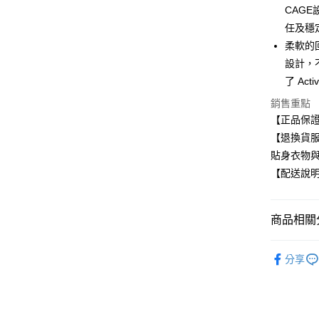
CAG
任及穩
運送方式
柔軟的
全家取貨
設計，
每筆NT$8
了 Ac
銷售重點
付款後全
【正品保
每筆NT$8
【退換貨
7-11取貨
貼身衣物
每筆NT$8
【配送說
付款後7-1
每筆NT$8
商品相關分
宅配
KIZIK 
分享
每筆NT$8
購買KIZI
🏃‍♂️夏季
🔥最後搶購