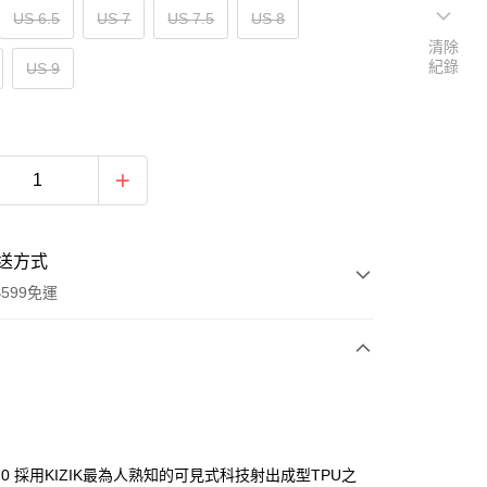
US 6.5
US 7
US 7.5
US 8
清除
紀錄
US 9
送方式
599免運
次付款
付款
n2.0 採用KIZIK最為人熟知的可見式科技射出成型TPU之