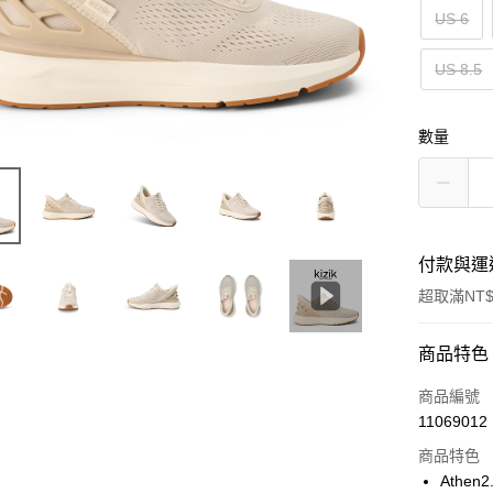
US 6
US 8.5
數量
付款與運
超取滿NT$
付款方式
商品特色
信用卡一
商品編號
11069012
超商取貨
商品特色
Apple Pay
Athe