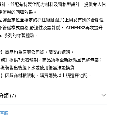
E設計，並配有特製化配方材料及窗格型設計，提供令人信
定流暢的回彈效果。
回彈至定位並穩定的抓住後腳跟,加上男女有別的合腳性
付款
不管從樣式風格,舒適性及設計感， ATHENS2再次提升
0，滿NT$599(含以上)免運費
tive 系列的穿著體驗。
家取貨
證】商品均為原廠公司貨，請安心選購。
0，滿NT$599(含以上)免運費
服務】提供7天猶豫期，商品須為全新狀態且完整包裝；
付款
與泳裝售出後經下水或使用後無法退換貨。
0，滿NT$599(含以上)免運費
明】因超商材積限制，購買兩雙以上請選擇宅配。
1取貨
0，滿NT$599(含以上)免運費
類 (7)
站的穿科技鞋
KIZIK 女鞋
客服
0，滿NT$599(含以上)免運費
K鞋款就送品牌杯套🥤88節🧔
慢跑運動組合🚴
🔥
🥾KIZIK限量65折up🥾