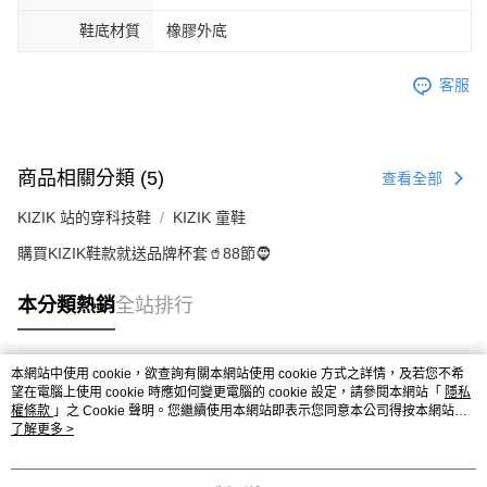
鞋底材質
橡膠外底
客服
商品相關分類 (5)
查看全部
KIZIK 站的穿科技鞋
KIZIK 童鞋
購買KIZIK鞋款就送品牌杯套🥤88節🧔
本分類熱銷
全站排行
本網站中使用 cookie，欲查詢有關本網站使用 cookie 方式之詳情，及若您不希
熱門標籤
望在電腦上使用 cookie 時應如何變更電腦的 cookie 設定，請參閱本網站「
隱私
權條款
」之 Cookie 聲明。您繼續使用本網站即表示您同意本公司得按本網站使
用條款之 Cookie 聲明使用 cookie。
了解更多 >