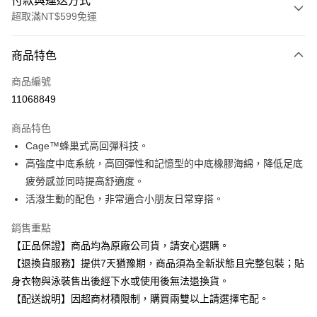
付款與運送方式
超取滿NT$599免運
付款方式
商品特色
信用卡一次付款
商品編號
超商取貨付款
11068849
Apple Pay
商品特色
Cage™蜂巢式高回彈科技。
運送方式
高強度中底系統，高回彈性和記憶型的中底橡膠海綿，降低足底
全家取貨付款
疲勞感並同時提高舒適度。
每筆NT$80，滿NT$599(含以上)免運費
活潑生動的配色，非常適合小朋友日常穿搭。
付款後全家取貨
銷售重點
每筆NT$80，滿NT$599(含以上)免運費
【正品保證】商品均為原廠公司貨，請安心選購。
【退換貨服務】提供7天猶豫期，商品須為全新狀態且完整包裝；貼
7-11取貨付款
身衣物與泳裝售出後經下水或使用後無法退換貨。
每筆NT$80，滿NT$599(含以上)免運費
【配送說明】因超商材積限制，購買兩雙以上請選擇宅配。
付款後7-11取貨