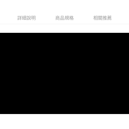
每筆NT$80，滿NT$599(含以上)免運費
宅配
詳細說明
商品規格
相關推薦
每筆NT$80，滿NT$599(含以上)免運費