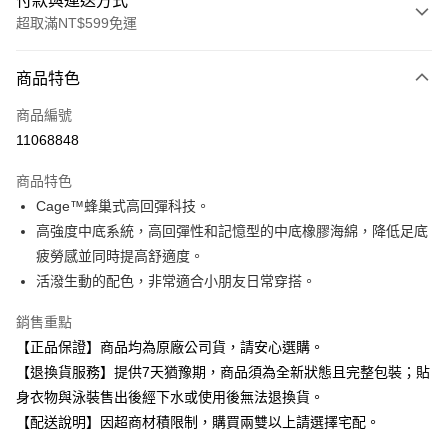
付款與運送方式
超取滿NT$599免運
付款方式
商品特色
信用卡一次付款
商品編號
超商取貨付款
11068848
Apple Pay
商品特色
Cage™蜂巢式高回彈科技。
運送方式
高強度中底系統，高回彈性和記憶型的中底橡膠海綿，降低足底
全家取貨付款
疲勞感並同時提高舒適度。
每筆NT$80，滿NT$599(含以上)免運費
活潑生動的配色，非常適合小朋友日常穿搭。
付款後全家取貨
銷售重點
每筆NT$80，滿NT$599(含以上)免運費
【正品保證】商品均為原廠公司貨，請安心選購。
【退換貨服務】提供7天猶豫期，商品須為全新狀態且完整包裝；貼
7-11取貨付款
身衣物與泳裝售出後經下水或使用後無法退換貨。
每筆NT$80，滿NT$599(含以上)免運費
【配送說明】因超商材積限制，購買兩雙以上請選擇宅配。
付款後7-11取貨