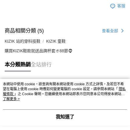
客服
商品相關分類 (5)
查看全部
KIZIK 站的穿科技鞋
KIZIK 童鞋
購買KIZIK鞋款就送品牌杯套🥤88節🧔
本分類熱銷
全站排行
本網站中使用 cookie，欲查詢有關本網站使用 cookie 方式之詳情，及若您不希
熱門標籤
望在電腦上使用 cookie 時應如何變更電腦的 cookie 設定，請參閱本網站「
隱私
權條款
」之 Cookie 聲明。您繼續使用本網站即表示您同意本公司得按本網站使
用條款之 Cookie 聲明使用 cookie。
了解更多 >
我知道了