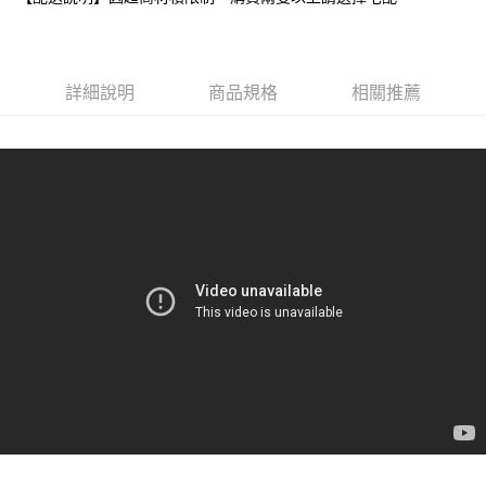
每筆NT$80，滿NT$599(含以上)免運費
付款後7-11取貨
每筆NT$80，滿NT$599(含以上)免運費
詳細說明
商品規格
相關推薦
宅配
每筆NT$80，滿NT$599(含以上)免運費