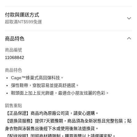
付款與運送方式
超取滿NT$599免運
付款方式
商品特色
信用卡一次付款
商品編號
超商取貨付款
11068842
Apple Pay
商品特色
Cage™蜂巢式高回彈科技。
運送方式
彈性鞋帶，穿脫容易並提高舒適感。
全家取貨付款
鞋頭面上加上反光飾邊，最適合小朋友炫麗的色彩。
每筆NT$80，滿NT$599(含以上)免運費
銷售重點
付款後全家取貨
【正品保證】商品均為原廠公司貨，請安心選購。
每筆NT$80，滿NT$599(含以上)免運費
【退換貨服務】提供7天猶豫期，商品須為全新狀態且完整包裝；貼
身衣物與泳裝售出後經下水或使用後無法退換貨。
7-11取貨付款
【配送說明】因超商材積限制，購買兩雙以上請選擇宅配。