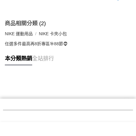
商品相關分類 (2)
NIKE 運動用品
NIKE 卡夾小包
任選多件最高再8折專區🎯88節🧔
本分類熱銷
全站排行