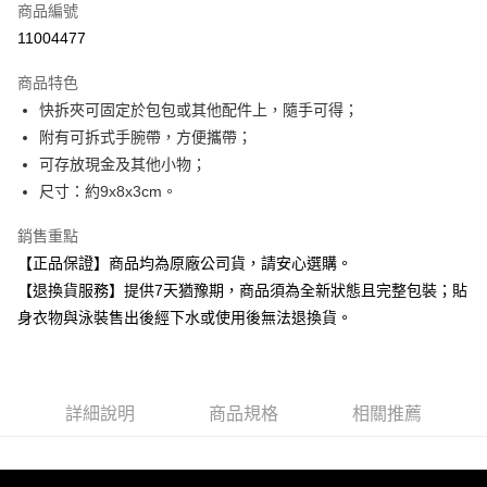
商品編號
超商取貨付款
11004477
Apple Pay
商品特色
快拆夾可固定於包包或其他配件上，隨手可得；
運送方式
附有可拆式手腕帶，方便攜帶；
可存放現金及其他小物；
尺寸：約9x8x3cm。
銷售重點
【正品保證】商品均為原廠公司貨，請安心選購。
【退換貨服務】提供7天猶豫期，商品須為全新狀態且完整包裝；貼
身衣物與泳裝售出後經下水或使用後無法退換貨。
詳細說明
商品規格
相關推薦