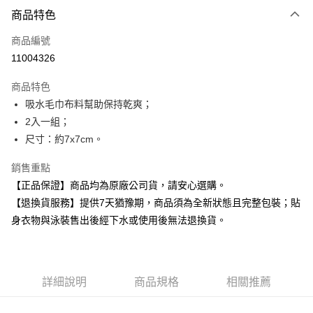
付款方式
商品特色
信用卡一次付款
商品編號
超商取貨付款
11004326
Apple Pay
商品特色
吸水毛巾布料幫助保持乾爽；
運送方式
2入一組；
全家取貨付款
尺寸：約7x7cm。
每筆NT$80，滿NT$599(含以上)免運費
銷售重點
付款後全家取貨
【正品保證】商品均為原廠公司貨，請安心選購。
每筆NT$80，滿NT$599(含以上)免運費
【退換貨服務】提供7天猶豫期，商品須為全新狀態且完整包裝；貼
身衣物與泳裝售出後經下水或使用後無法退換貨。
7-11取貨付款
每筆NT$80，滿NT$599(含以上)免運費
付款後7-11取貨
詳細說明
商品規格
相關推薦
每筆NT$80，滿NT$599(含以上)免運費
宅配