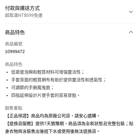
付款與運送方式
超取滿NT$599免運
付款方式
商品特色
信用卡一次付款
商品編號
超商取貨付款
10999472
Apple Pay
商品特色
低密度泡棉和輕質材料可增強靈活性；
運送方式
手套背面的輕質網布有助於提供靈活性和透氣性；
全家取貨付款
可調節的手腕魔鬼氈；
每筆NT$80，滿NT$599(含以上)免運費
四指延伸設計片使手套的容易穿脫。
付款後全家取貨
銷售重點
每筆NT$80，滿NT$599(含以上)免運費
【正品保證】商品均為原廠公司貨，請安心選購。
【退換貨服務】提供7天猶豫期，商品須為全新狀態且完整包裝；貼
7-11取貨付款
身衣物與泳裝售出後經下水或使用後無法退換貨。
每筆NT$80，滿NT$599(含以上)免運費