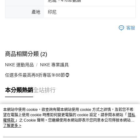
尼龍、4％聚氨酯
產地
印尼
客服
商品相關分類 (2)
NIKE 運動用品
NIKE 專業護具
任選多件最高再8折專區🎯88節🧔
本分類熱銷
全站排行
本網站中使用 cookie，欲查詢有關本網站使用 cookie 方式之詳情，及若您不希
熱門標籤
望在電腦上使用 cookie 時應如何變更電腦的 cookie 設定，請參閱本網站「
隱私
權條款
」之 Cookie 聲明。您繼續使用本網站即表示您同意本公司得按本網站使
用條款之 Cookie 聲明使用 cookie。
了解更多 >