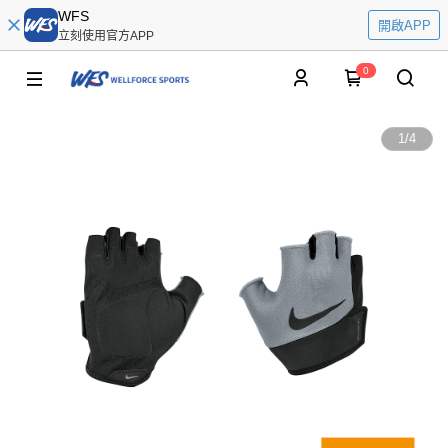
WFS
開啟APP
立刻使用官方APP
0
1
/
4