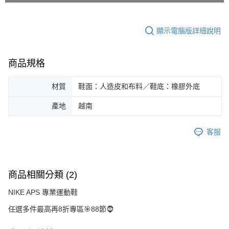
顯示電腦版詳細說明
商品規格
材質
鞋面：人造皮和布料／鞋底：橡膠外底
產地
越南
客服
商品相關分類 (2)
NIKE APS 專業運動鞋
任選多件最高再8折專區🎯88節🧔