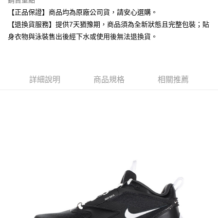
銷售重點
付款後7-11取貨
【正品保證】商品均為原廠公司貨，請安心選購。
每筆NT$80，滿NT$599(含以上)免運費
【退換貨服務】提供7天猶豫期，商品須為全新狀態且完整包裝；貼
身衣物與泳裝售出後經下水或使用後無法退換貨。
宅配
每筆NT$80，滿NT$599(含以上)免運費
詳細說明
商品規格
相關推薦