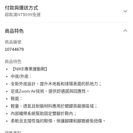
付款與運送方式
超取滿NT$599免運
付款方式
商品特色
信用卡一次付款
商品編號
超商取貨付款
10744679
Apple Pay
商品特色
【NIKE專業運動鞋】
運送方式
中底/外底：
全家取貨付款
全新外底設計，提升木地板和球場表面的抓地力；
每筆NT$80，滿NT$599(含以上)免運費
足底Zoom Air技術，提供舒適感與回應性。
鞋面：
付款後全家取貨
輕量、透氣且耐磨材料應用於關鍵高磨損區域；
每筆NT$80，滿NT$599(含以上)免運費
內部織帶系統幫助固定雙腳於鞋內；
7-11取貨付款
柔軟且支撐性強的鞋領，保護腳踝和腳跟避免扭傷。
每筆NT$80，滿NT$599(含以上)免運費