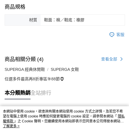
商品規格
材質
鞋面：棉／鞋底：橡膠
客服
商品相關分類 (4)
查看全部
SUPERGA 經典休閒鞋
SUPERGA 女鞋
任選多件最高再8折專區🎯88節🧔
本分類熱銷
全站排行
本網站中使用 cookie，欲查詢有關本網站使用 cookie 方式之詳情，及若您不希
熱門標籤
望在電腦上使用 cookie 時應如何變更電腦的 cookie 設定，請參閱本網站「
隱私
權條款
」之 Cookie 聲明。您繼續使用本網站即表示您同意本公司得按本網站使
用條款之 Cookie 聲明使用 cookie。
了解更多 >