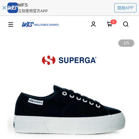
WFS
開啟APP
立刻使用官方APP
0
1
/
5