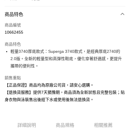
付款方式
商品特色
信用卡一次付款
商品編號
超商取貨付款
10662455
Apple Pay
商品特色
輕量3740厚底款式：Superga 3740款式，是經典厚底2740的
運送方式
2.0版。全新的輕量型和高彈性鞋底，優化穿著舒適感，更提升
全家取貨付款
攜帶的便利性。
每筆NT$80，滿NT$599(含以上)免運費
銷售重點
付款後全家取貨
【正品保證】商品均為原廠公司貨，請安心選購。
每筆NT$80，滿NT$599(含以上)免運費
【退換貨服務】提供7天猶豫期，商品須為全新狀態且完整包裝；貼
身衣物與泳裝售出後經下水或使用後無法退換貨。
7-11取貨付款
每筆NT$80，滿NT$599(含以上)免運費
付款後7-11取貨
詳細說明
商品規格
相關推薦
每筆NT$80，滿NT$599(含以上)免運費