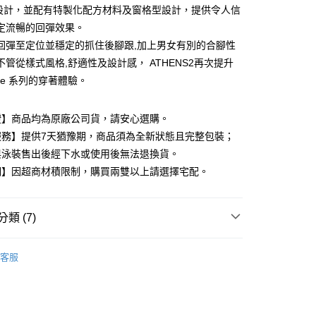
E設計，並配有特製化配方材料及窗格型設計，提供令人信
定流暢的回彈效果。
回彈至定位並穩定的抓住後腳跟,加上男女有別的合腳性
付款
不管從樣式風格,舒適性及設計感， ATHENS2再次提升
0，滿NT$599(含以上)免運費
tive 系列的穿著體驗。
家取貨
證】商品均為原廠公司貨，請安心選購。
0，滿NT$599(含以上)免運費
服務】提供7天猶豫期，商品須為全新狀態且完整包裝；
付款
與泳裝售出後經下水或使用後無法退換貨。
0，滿NT$599(含以上)免運費
明】因超商材積限制，購買兩雙以上請選擇宅配。
1取貨
0，滿NT$599(含以上)免運費
類 (7)
站的穿科技鞋
KIZIK 女鞋
客服
0，滿NT$599(含以上)免運費
K鞋款就送品牌杯套🥤88節🧔
慢跑運動組合🚴
🔥
🥾KIZIK限量65折up🥾