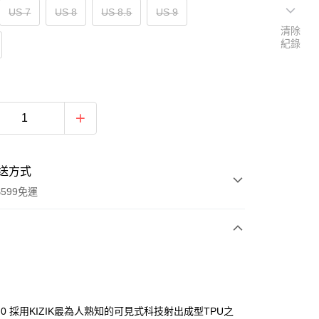
US 7
US 8
US 8.5
US 9
清除
紀錄
送方式
599免運
次付款
付款
n2.0 採用KIZIK最為人熟知的可見式科技射出成型TPU之