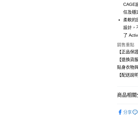
CAG
任及穩
運送方式
柔軟的
全家取貨
設計，
每筆NT$8
了 Ac
銷售重點
付款後全
【正品保
每筆NT$8
【退換貨
7-11取貨
貼身衣物
每筆NT$8
【配送說
付款後7-1
每筆NT$8
商品相關分
宅配
KIZIK 
分享
每筆NT$8
購買KIZI
🏃‍♂️夏季
🔥最後搶購