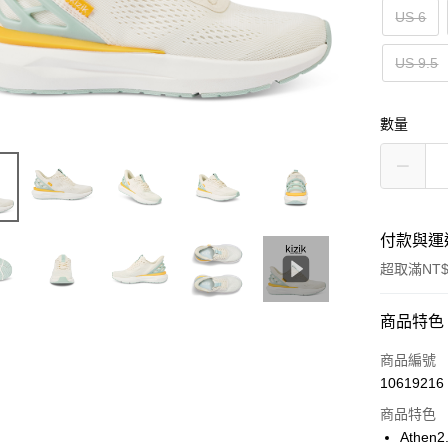
US 6
US 9.5
數量
付款與運
超取滿NT$
付款方式
商品特色
信用卡一
商品編號
10619216
超商取貨
商品特色
Apple Pay
Athe