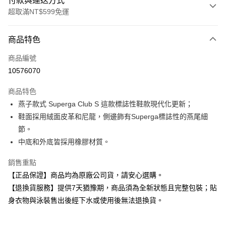
付款與運送方式
超取滿NT$599免運
付款方式
商品特色
信用卡一次付款
商品編號
超商取貨付款
10576070
Apple Pay
商品特色
燕子款式 Superga Club S 這款標誌性鞋款現代化更新；
運送方式
鞋面採用絨面皮革和尼龍，側邊飾有Superga標誌性的燕尾細
全家取貨付款
節。
每筆NT$80，滿NT$599(含以上)免運費
中底和外底皆採用橡膠材質。
付款後全家取貨
銷售重點
每筆NT$80，滿NT$599(含以上)免運費
【正品保證】商品均為原廠公司貨，請安心選購。
【退換貨服務】提供7天猶豫期，商品須為全新狀態且完整包裝；貼
7-11取貨付款
身衣物與泳裝售出後經下水或使用後無法退換貨。
每筆NT$80，滿NT$599(含以上)免運費
付款後7-11取貨