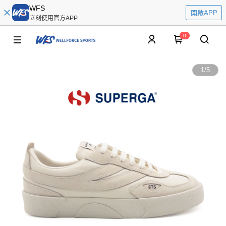
WFS
開啟APP
立刻使用官方APP
0
1
/
5