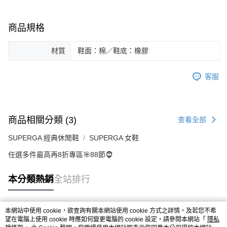
商品規格
材質
鞋面：棉／鞋底：橡膠
客服
商品相關分類 (3)
查看全部
SUPERGA 經典休閒鞋
SUPERGA 女鞋
任選多件最高再8折專區🎯88節🧔
本分類熱銷
全站排行
本網站中使用 cookie，欲查詢有關本網站使用 cookie 方式之詳情，及若您不希
熱門標籤
望在電腦上使用 cookie 時應如何變更電腦的 cookie 設定，請參閱本網站「
隱私