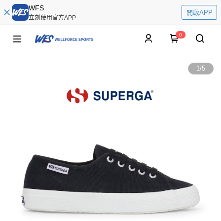
WFS
開啟APP
立刻使用官方APP
0
1
/
5