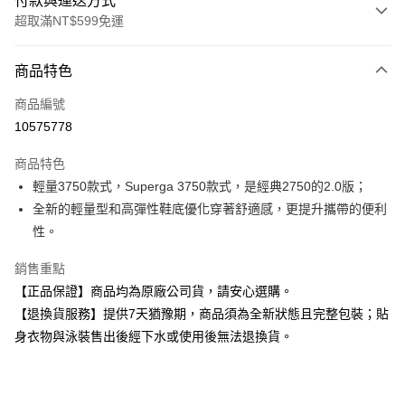
付款與運送方式
超取滿NT$599免運
付款方式
商品特色
信用卡一次付款
商品編號
超商取貨付款
10575778
Apple Pay
商品特色
輕量3750款式，Superga 3750款式，是經典2750的2.0版；
運送方式
全新的輕量型和高彈性鞋底優化穿著舒適感，更提升攜帶的便利
全家取貨付款
性。
每筆NT$80，滿NT$599(含以上)免運費
銷售重點
付款後全家取貨
【正品保證】商品均為原廠公司貨，請安心選購。
每筆NT$80，滿NT$599(含以上)免運費
【退換貨服務】提供7天猶豫期，商品須為全新狀態且完整包裝；貼
身衣物與泳裝售出後經下水或使用後無法退換貨。
7-11取貨付款
每筆NT$80，滿NT$599(含以上)免運費
付款後7-11取貨