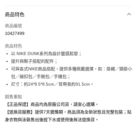
付款方式
商品特色
信用卡一次付款
商品編號
超商取貨付款
10427499
Apple Pay
商品特色
以 NIKE DUNK系列為設計靈感起發；
運送方式
提升與鞋子搭配的配件；
全家取貨付款
可與各式NIKE商品搭配，提供多種佩戴選擇，如：掛繩／頸掛小
每筆NT$80，滿NT$599(含以上)免運費
包／磁扣包／手腕包／手機包；
尺寸：約24*8.5*8.5cm／背帶長約91.5cm。
付款後全家取貨
每筆NT$80，滿NT$599(含以上)免運費
銷售重點
【正品保證】商品均為原廠公司貨，請安心選購。
7-11取貨付款
【退換貨服務】提供7天猶豫期，商品須為全新狀態且完整包裝；貼
每筆NT$80，滿NT$599(含以上)免運費
身衣物與泳裝售出後經下水或使用後無法退換貨。
付款後7-11取貨
每筆NT$80，滿NT$599(含以上)免運費