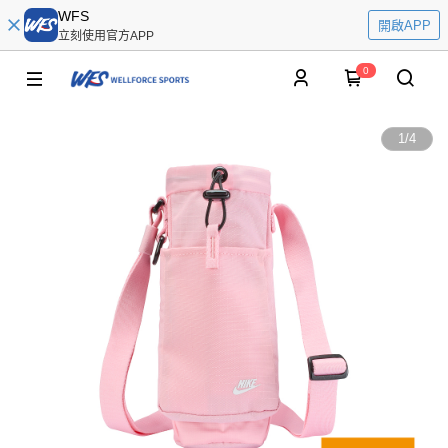
WFS
開啟APP
立刻使用官方APP
0
1
/
4