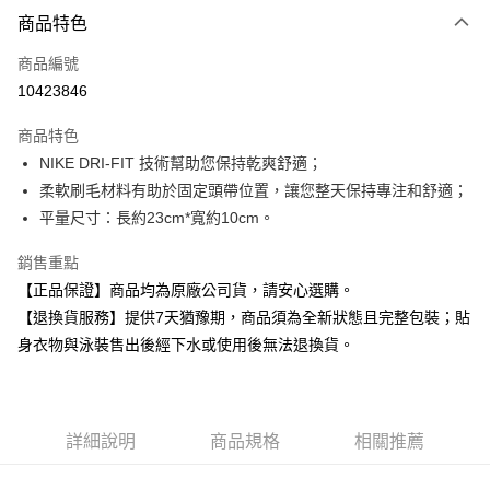
付款方式
商品特色
信用卡一次付款
商品編號
超商取貨付款
10423846
Apple Pay
商品特色
NIKE DRI-FIT 技術幫助您保持乾爽舒適；
運送方式
柔軟刷毛材料有助於固定頭帶位置，讓您整天保持專注和舒適；
全家取貨付款
平量尺寸：長約23cm*寬約10cm。
每筆NT$80，滿NT$599(含以上)免運費
銷售重點
付款後全家取貨
【正品保證】商品均為原廠公司貨，請安心選購。
每筆NT$80，滿NT$599(含以上)免運費
【退換貨服務】提供7天猶豫期，商品須為全新狀態且完整包裝；貼
身衣物與泳裝售出後經下水或使用後無法退換貨。
7-11取貨付款
每筆NT$80，滿NT$599(含以上)免運費
付款後7-11取貨
詳細說明
商品規格
相關推薦
每筆NT$80，滿NT$599(含以上)免運費
宅配