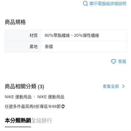
顯示電腦版詳細說明
商品規格
材質
80％聚酯纖維、20％彈性纖維
產地
泰國
客服
商品相關分類 (3)
查看全部
NIKE 運動用品
NIKE 運動用品
任選多件最高再8折專區🎯88節🧔
本分類熱銷
全站排行