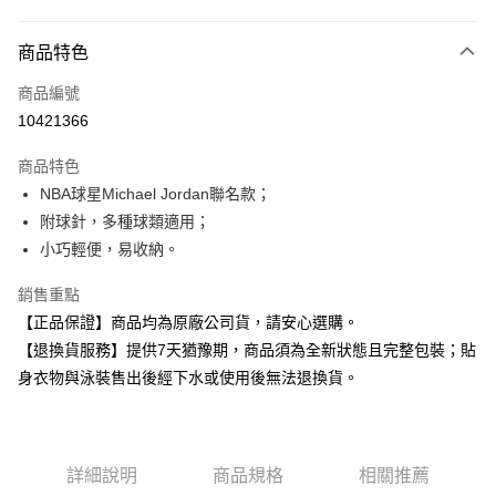
付款方式
商品特色
信用卡一次付款
商品編號
超商取貨付款
10421366
Apple Pay
商品特色
NBA球星Michael Jordan聯名款；
運送方式
附球針，多種球類適用；
全家取貨付款
小巧輕便，易收納。
每筆NT$80，滿NT$599(含以上)免運費
銷售重點
付款後全家取貨
【正品保證】商品均為原廠公司貨，請安心選購。
每筆NT$80，滿NT$599(含以上)免運費
【退換貨服務】提供7天猶豫期，商品須為全新狀態且完整包裝；貼
身衣物與泳裝售出後經下水或使用後無法退換貨。
7-11取貨付款
每筆NT$80，滿NT$599(含以上)免運費
付款後7-11取貨
詳細說明
商品規格
相關推薦
每筆NT$80，滿NT$599(含以上)免運費