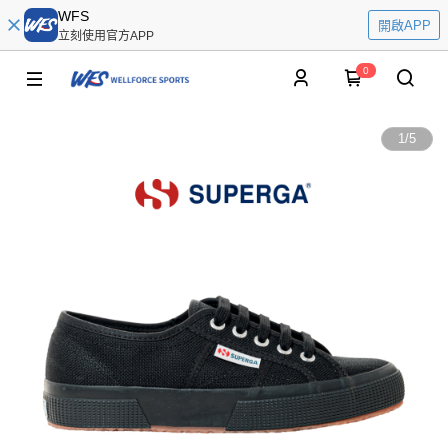
WFS
開啟APP
立刻使用官方APP
0
1
/
5