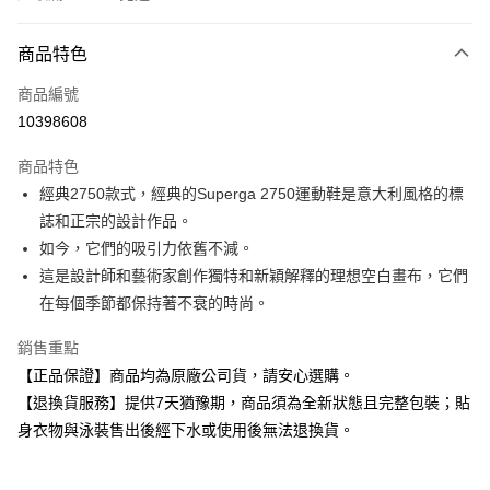
付款方式
商品特色
信用卡一次付款
商品編號
超商取貨付款
10398608
Apple Pay
商品特色
經典2750款式，經典的Superga 2750運動鞋是意大利風格的標
運送方式
誌和正宗的設計作品。
全家取貨付款
如今，它們的吸引力依舊不減。
每筆NT$80，滿NT$599(含以上)免運費
這是設計師和藝術家創作獨特和新穎解釋的理想空白畫布，它們
在每個季節都保持著不衰的時尚。
付款後全家取貨
每筆NT$80，滿NT$599(含以上)免運費
銷售重點
【正品保證】商品均為原廠公司貨，請安心選購。
7-11取貨付款
【退換貨服務】提供7天猶豫期，商品須為全新狀態且完整包裝；貼
每筆NT$80，滿NT$599(含以上)免運費
身衣物與泳裝售出後經下水或使用後無法退換貨。
付款後7-11取貨
每筆NT$80，滿NT$599(含以上)免運費