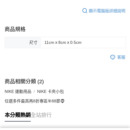
顯示電腦版詳細說明
商品規格
尺寸
11cmｘ8cmｘ0.5cm
客服
商品相關分類 (2)
NIKE 運動用品
NIKE 卡夾小包
任選多件最高再8折專區🎯88節🧔
本分類熱銷
全站排行