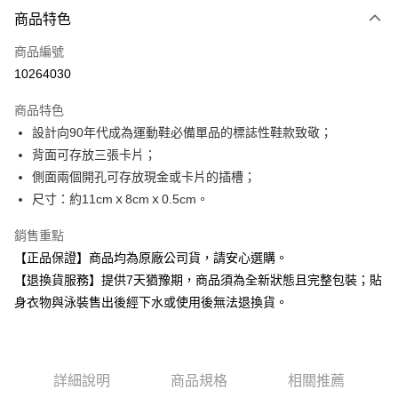
付款方式
商品特色
信用卡一次付款
商品編號
超商取貨付款
10264030
Apple Pay
商品特色
設計向90年代成為運動鞋必備單品的標誌性鞋款致敬；
運送方式
背面可存放三張卡片；
全家取貨付款
側面兩個開孔可存放現金或卡片的插槽；
每筆NT$80，滿NT$599(含以上)免運費
尺寸：約11cmｘ8cmｘ0.5cm。
付款後全家取貨
銷售重點
每筆NT$80，滿NT$599(含以上)免運費
【正品保證】商品均為原廠公司貨，請安心選購。
【退換貨服務】提供7天猶豫期，商品須為全新狀態且完整包裝；貼
7-11取貨付款
身衣物與泳裝售出後經下水或使用後無法退換貨。
每筆NT$80，滿NT$599(含以上)免運費
付款後7-11取貨
每筆NT$80，滿NT$599(含以上)免運費
詳細說明
商品規格
相關推薦
宅配