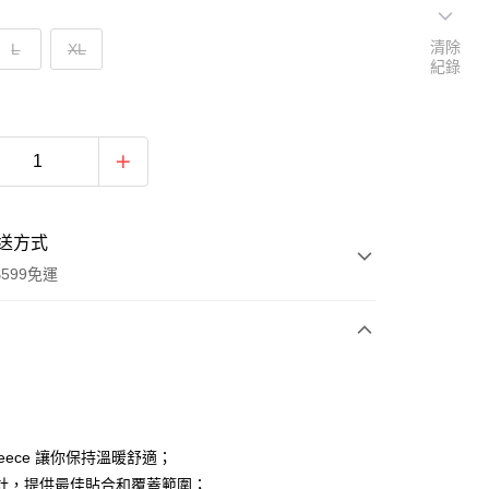
清除
L
XL
紀錄
送方式
599免運
次付款
付款
 Fleece 讓你保持溫暖舒適；
計，提供最佳貼合和覆蓋範圍；