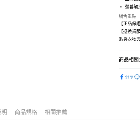
螢幕觸
運送方式
銷售重點
全家取貨
【正品保
每筆NT$8
【退換貨
貼身衣物
付款後全
每筆NT$8
商品相關分
7-11取貨
每筆NT$8
NIKE 運
分享
付款後7-1
任選多件最
每筆NT$8
宅配
每筆NT$8
說明
商品規格
相關推薦