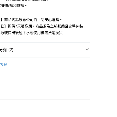
控的拇指和食指。
付款
證】商品均為原廠公司貨，請安心選購。
0，滿NT$599(含以上)免運費
服務】提供7天猶豫期，商品須為全新狀態且完整包裝；
與泳裝售出後經下水或使用後無法退換貨。
家取貨
0，滿NT$599(含以上)免運費
類 (2)
付款
0，滿NT$599(含以上)免運費
動用品
NIKE 運動用品
客服
1取貨
高再8折專區🎯88節🧔
0，滿NT$599(含以上)免運費
0，滿NT$599(含以上)免運費