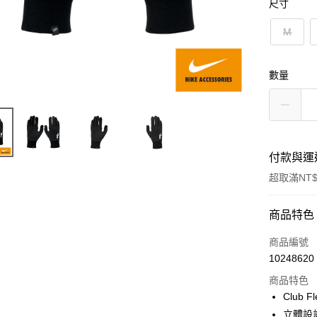
尺寸
M
數量
付款與運
超取滿NT$
付款方式
商品特色
信用卡一
商品編號
10248620
超商取貨
商品特色
Apple Pay
Club
立體設